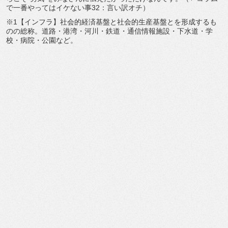
で一番やってはイケない事32：言い訳オチ）
※1【インフラ】社会的経済基盤と社会的生産基盤とを形成するも
のの総称。道路・港湾・河川・鉄道・通信情報施設・下水道・学
校・病院・公園など。