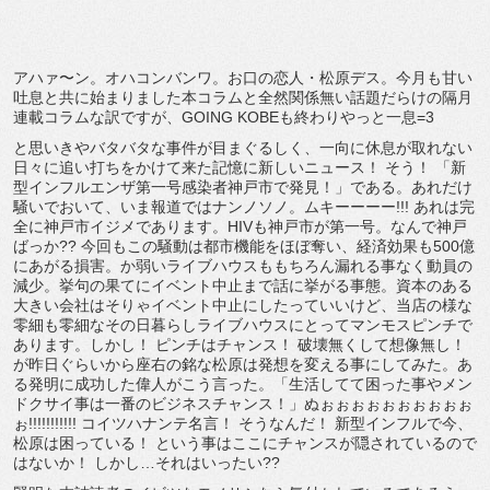
アハァ〜ン。オハコンバンワ。お口の恋人・松原デス。今月も甘い
吐息と共に始まりました本コラムと全然関係無い話題だらけの隔月
連載コラムな訳ですが、GOING KOBEも終わりやっと一息=3
と思いきやバタバタな事件が目まぐるしく、一向に休息が取れない
日々に追い打ちをかけて来た記憶に新しいニュース！ そう！ 「新
型インフルエンザ第一号感染者神戸市で発見！」である。あれだけ
騒いでおいて、いま報道ではナンノソノ。ムキーーーー!!! あれは完
全に神戸市イジメであります。HIVも神戸市が第一号。なんで神戸
ばっか?? 今回もこの騒動は都市機能をほぼ奪い、経済効果も500億
にあがる損害。か弱いライブハウスももちろん漏れる事なく動員の
減少。挙句の果てにイベント中止まで話に挙がる事態。資本のある
大きい会社はそりゃイベント中止にしたっていいけど、当店の様な
零細も零細なその日暮らしライブハウスにとってマンモスピンチで
あります。しかし！ ピンチはチャンス！ 破壊無くして想像無し！
が昨日ぐらいから座右の銘な松原は発想を変える事にしてみた。あ
る発明に成功した偉人がこう言った。「生活してて困った事やメン
ドクサイ事は一番のビジネスチャンス！」ぬぉぉぉぉぉぉぉぉぉぉ
ぉ!!!!!!!!!!! コイツハナンテ名言！ そうなんだ！ 新型インフルで今、
松原は困っている！ という事はここにチャンスが隠されているので
はないか！ しかし…それはいったい??