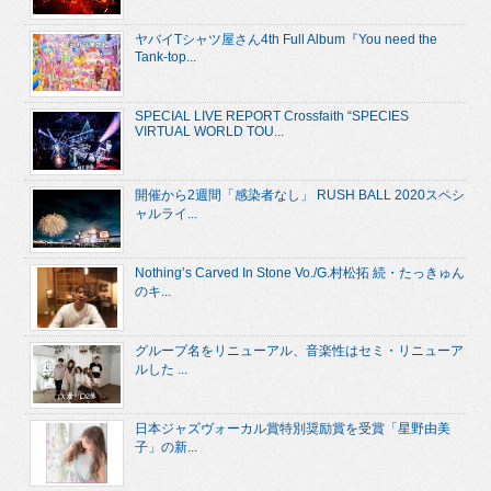
ヤバイTシャツ屋さん4th Full Album『You need the
Tank-top...
SPECIAL LIVE REPORT Crossfaith “SPECIES
VIRTUAL WORLD TOU...
開催から2週間「感染者なし」 RUSH BALL 2020スペシ
ャルライ...
Nothing’s Carved In Stone Vo./G.村松拓 続・たっきゅん
のキ...
グループ名をリニューアル、音楽性はセミ・リニューア
ルした ...
日本ジャズヴォーカル賞特別奨励賞を受賞「星野由美
子」の新...