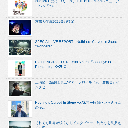
2021/9/8（水）リリース、THE BOHEMIANS ニューア
ルバム『ess...
京都大作戦2021参戦後記
SPECIAL LIVE REPORT：Nothing's Carved In Stone
“Wonderer ...
ROTTENGRAFFTY 4th Mini Album 『Goodbye to
Romance』 KAZUO...
三浦隆一(空想委員会Vo./G.) ソロアルバム『空集合』イ
ンタビ...
Nothing’s Carved In Stone Vo./G.村松拓 続・たっきゅん
のキ...
それでも世界が続くならインタビュー：終わりを見据え
ても尚...