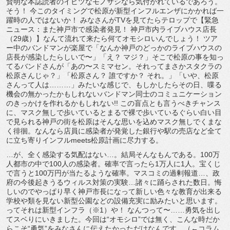
賢明な本誌読者のイビツなモノサシなら気付かれているであろう。
そう！ 今このタイミングで松原が新型インフルエンザにかかれば一
躍時の人ではないか！ みなさんがTVを見てたらテロップで【緊急
ニュース：また神戸市で感染者発見！ 神戸市内ライブハウス店長
（29歳）】なんて流れて来たら何てオモシロいんでしょう！ ツア
ー中のバンドマンが楽屋で「なんか神戸のどっかのライブハウスの
店長が感染したらしいで〜」「え？ マジ？」そこで松原の事を知っ
てるバンドさんが「あの〜スミマセン。それってまさかスタクラの
松原さんじゃ？」「松原さん？ 誰ですか？ それ。」「いや、松原
さんって人は………」みたいな感じで、もしかしたらその日、喋る
機会の無かったかもしれないバンドマン同士のコミュニケーション
のきっかけを作れるかもしれない!! この盲点とも言うべきチャンス
に、マスク無しで歩いているとまるで裸で歩いているぐらい白い目
で見られる神戸の街を松原はそんな思いを込めマスク無しでくまな
く徘徊。なんなら店員に感染者が発覚した銀行や駅の売店など全て
に立ち寄りインフルmeets松原計画に尽力する。
…が、全く感染する気配はない…。結局そんなもんである。100万
人都市の中で100人の感染者。確率で言ったら1万人に1人。宝くじ
で言うと100万円が当たるような確率。マスコミの過剰報道…、政
府の今後起きうるウィルス対策の実験…諸々に踊らされた数日。悔
しいのでやっぱり早く神戸市長になって新しい色々な教育が出来る
学校や類を見ない新型公園などの設備充実に励みたいと思います。
ってそれは新型インフラ（※1）や！ なんつって〜……勇気を出し
てスベりにいきました。今回は“オモシロ”では無く、こんな時だか
らこそ“勇気”をみなさんに伝えたかっただけなんです。（←コラム