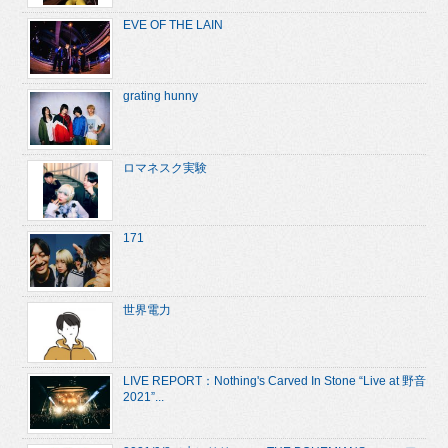
EVE OF THE LAIN
grating hunny
ロマネスク実験
171
世界電力
LIVE REPORT：Nothing's Carved In Stone “Live at 野音
2021”...