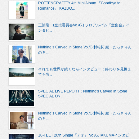
ROTTENGRAFFTY 4th Mini Album 『Goodbye to
Romance』 KAZUO...
三浦隆一(空想委員会Vo./G.) ソロアルバム『空集合』イ
ンタビ...
Nothing’s Carved In Stone Vo./G.村松拓 続・たっきゅん
のキ...
それでも世界が続くならインタビュー：終わりを見据え
ても尚...
SPECIAL LIVE REPORT：Nothing's Carved In Stone
SPECIAL ON...
Nothing’s Carved In Stone Vo./G.村松拓 続・たっきゅん
のキ...
10-FEET 20th Single『アオ』 Vo./G.TAKUMAインタビ