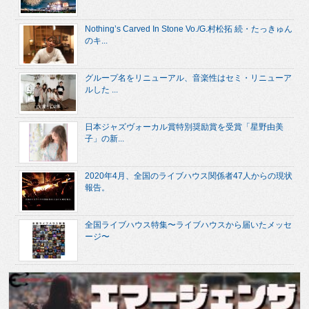
Nothing’s Carved In Stone Vo./G.村松拓 続・たっきゅん
のキ...
グループ名をリニューアル、音楽性はセミ・リニューア
ルした ...
日本ジャズヴォーカル賞特別奨励賞を受賞「星野由美
子」の新...
2020年4月、全国のライブハウス関係者47人からの現状
報告。
全国ライブハウス特集〜ライブハウスから届いたメッセ
ージ〜