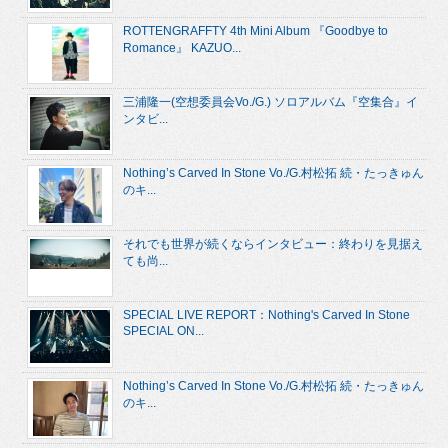
ROTTENGRAFFTY 4th Mini Album 『Goodbye to
Romance』 KAZUO...
三浦隆一(空想委員会Vo./G.) ソロアルバム『空集合』イ
ンタビ...
Nothing’s Carved In Stone Vo./G.村松拓 続・たっきゅん
のキ...
それでも世界が続くならインタビュー：終わりを見据え
ても尚...
SPECIAL LIVE REPORT：Nothing's Carved In Stone
SPECIAL ON...
Nothing’s Carved In Stone Vo./G.村松拓 続・たっきゅん
のキ...