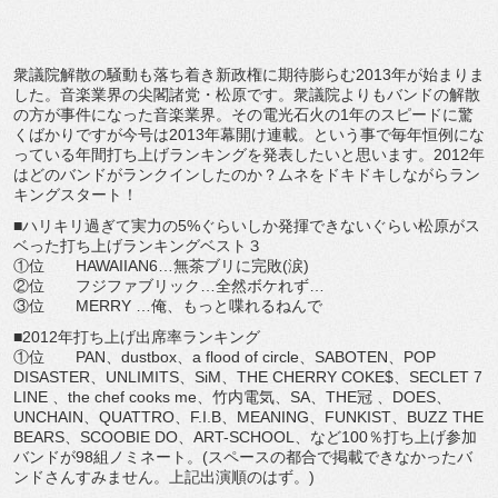
衆議院解散の騒動も落ち着き新政権に期待膨らむ2013年が始まりま
した。音楽業界の尖閣諸党・松原です。衆議院よりもバンドの解散
の方が事件になった音楽業界。その電光石火の1年のスピードに驚
くばかりですが今号は2013年幕開け連載。という事で毎年恒例にな
っている年間打ち上げランキングを発表したいと思います。2012年
はどのバンドがランクインしたのか？ムネをドキドキしながらラン
キングスタート！
■ハリキリ過ぎて実力の5%ぐらいしか発揮できないぐらい松原がス
ベった打ち上げランキングベスト３
①位 HAWAIIAN6…無茶ブリに完敗(涙)
②位 フジファブリック…全然ボケれず…
③位 MERRY …俺、もっと喋れるねんで
■2012年打ち上げ出席率ランキング
①位 PAN、dustbox、a flood of circle、SABOTEN、POP
DISASTER、UNLIMITS、SiM、THE CHERRY COKE$、SECLET 7
LINE 、the chef cooks me、竹内電気、SA、THE冠 、DOES、
UNCHAIN、QUATTRO、F.I.B、MEANING、FUNKIST、BUZZ THE
BEARS、SCOOBIE DO、ART-SCHOOL、など100％打ち上げ参加
バンドが98組ノミネート。(スペースの都合で掲載できなかったバ
ンドさんすみません。上記出演順のはず。)