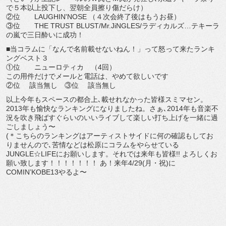
で５本以上投下し、翌朝全員擦り傷だらけ）
②位 LAUGHIN'NOSE （４次会終了後はもうお昼）
③位 THE TRUST BLUST/Mr.JiNGLES/ラディカルズ…テキーラ
の嵐で三日酔いに成功！
■当コラムに「なんで名前載せないねん！」って怒って来たランキ
ングベスト３
①位 ニューロティカ （4回）
この用件だけでメールと電話は、やめて欲しいです
②位 該当無し ③位 該当無し
以上今年もスペースの都合上､載せれなかった皆様スミマセン。
2013年も愉快なランキングになりましたね。さぁ､2014年も音楽不
況を吹き飛ばすぐらいのいいライブして楽しい打ち上げを一緒に過
ごしましょう〜
(＊こちらのランキングはアーティストサイドに何の確認もしてお
りませんので､苦情などは松原にコラムをやらせている
JUNGLE☆LIFEにお願いします。それでは来年も皆様!! よろしくお
願い致します！！！！！！！ あ！来年4/29(月・祝)に
COMIN’KOBE13やるよ〜