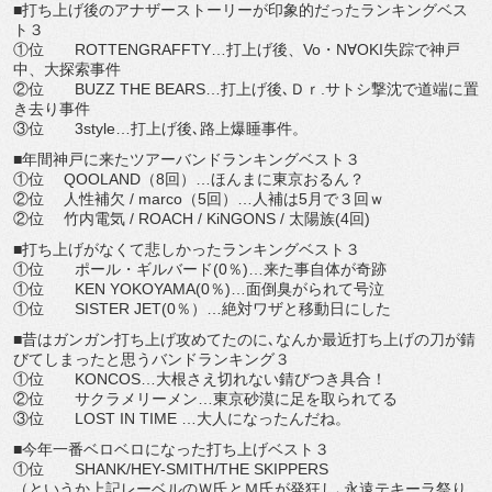
■打ち上げ後のアナザーストーリーが印象的だったランキングベス
ト３
①位 ROTTENGRAFFTY…打上げ後、Vo・N∀OKI失踪で神戸
中、大探索事件
②位 BUZZ THE BEARS…打上げ後､Ｄｒ.サトシ撃沈で道端に置
き去り事件
③位 3style…打上げ後､路上爆睡事件。
■年間神戸に来たツアーバンドランキングベスト３
①位 QOOLAND（8回）…ほんまに東京おるん？
②位 人性補欠 / marco（5回）…人補は5月で３回ｗ
②位 竹内電気 / ROACH / KiNGONS / 太陽族(4回)
■打ち上げがなくて悲しかったランキングベスト３
①位 ポール・ギルバード(0％)…来た事自体が奇跡
①位 KEN YOKOYAMA(0％)…面倒臭がられて号泣
①位 SISTER JET(0％）…絶対ワザと移動日にした
■昔はガンガン打ち上げ攻めてたのに､なんか最近打ち上げの刀が錆
びてしまったと思うバンドランキング３
①位 KONCOS…大根さえ切れない錆びつき具合！
②位 サクラメリーメン…東京砂漠に足を取られてる
③位 LOST IN TIME …大人になったんだね。
■今年一番ベロベロになった打ち上げベスト３
①位 SHANK/HEY-SMITH/THE SKIPPERS
（というか上記レーベルのＷ氏とＭ氏が発狂し､永遠テキーラ祭り