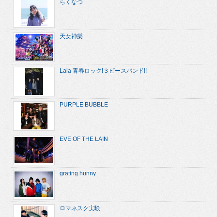
らくなつ
天女神樂
Lala 青春ロック!３ピースバンド!!
PURPLE BUBBLE
EVE OF THE LAIN
grating hunny
ロマネスク実験