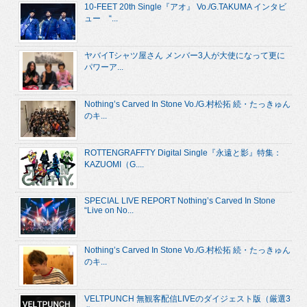
10-FEET 20th Single『アオ』 Vo./G.TAKUMA インタビ
ュー “...
ヤバイTシャツ屋さん メンバー3人が大使になって更に
パワーア...
Nothing’s Carved In Stone Vo./G.村松拓 続・たっきゅん
のキ...
ROTTENGRAFFTY Digital Single『永遠と影』特集：
KAZUOMI（G....
SPECIAL LIVE REPORT Nothing’s Carved In Stone
“Live on No...
Nothing’s Carved In Stone Vo./G.村松拓 続・たっきゅん
のキ...
VELTPUNCH 無観客配信LIVEのダイジェスト版（厳選3