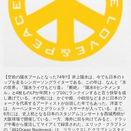
【空前の陽水ブームとなった74年!!】井上陽水は、今でも日本のト
ップを走るシンガーソングライターである。この年は、なんと『氷
の世界』『陽水ライヴもどり道』『断絶』『陽水IIセンチメンタ
ル』と4枚ものLPが年間トップ10にランクインすると言う快挙を成
し遂げている。その他には、かぐや姫、小椋佳などまさに日本のフ
ォークを代表するアーティストが台頭した年でもあった。洋楽で
は、カーペンターズとグラシェラ・スサーナが入っている。また、
8月には、史上初となる日本のスタジアムコンサートを西城秀樹が
大阪球場で開催している。一方、海外に目を向けてみると、ドラッ
グ中毒から復活してマイアミで録音された、エリック・クラプトン
の『461Ocean Boulevard』は、リラックスしたクラプトンスタイ