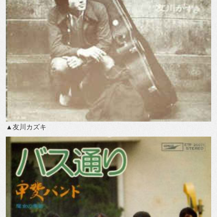
▲友川カズキ