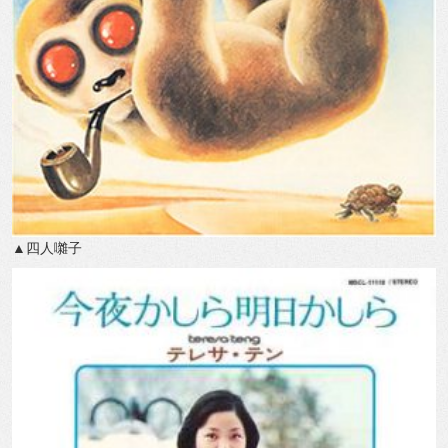
▲四人囃子