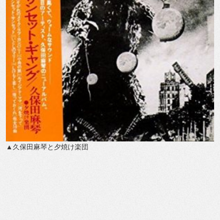
▲久保田麻琴と夕焼け楽団