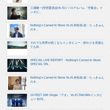
三浦隆一(空想委員会Vo./G.) ソロアルバム『空集合』イ
ンタビ...
Nothing’s Carved In Stone Vo./G.村松拓 続・たっきゅん
のキ...
それでも世界が続くならインタビュー：終わりを見据え
ても尚...
SPECIAL LIVE REPORT：Nothing's Carved In Stone
SPECIAL ON...
Nothing’s Carved In Stone Vo./G.村松拓 続・たっきゅん
のキ...
10-FEET 20th Single『アオ』 Vo./G.TAKUMAインタビ
ュー INTE...