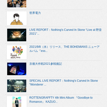
世界電力
LIVE REPORT：Nothing's Carved In Stone “Live at 野音
2021”...
2021/9/8（水）リリース、THE BOHEMIANS ニューア
ルバム『ess...
京都大作戦2021参戦後記
SPECIAL LIVE REPORT：Nothing's Carved In Stone
“Wonderer ...
ROTTENGRAFFTY 4th Mini Album 『Goodbye to
Romance』 KAZUO...