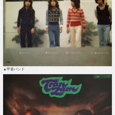
▲甲斐バンド