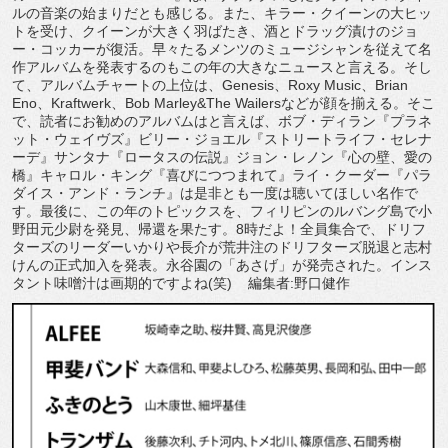
ルの音楽の始まりだとも感じる。また、キラー・クイーンの大ヒッ
トを受け、クイーンが大きく羽ばたき、酒とドラッグ漬けのジョ
ー・コッカーが復活。早々たるメンツのミュージシャンを従えて名
作アルバムを発表するのもこの年の大きなニュースと言える。そし
て、アルバムチャートの上位は、Genesis、Roxy Music、Brian
Eno、Kraftwerk、Bob Marley&The Wailersなどが顔を揃える。そこ
で、読者にお勧めのアルバムはと言えば、ボブ・ディラン『プラネ
ット・ウェイヴズ』ビリー・ジョエル『ストリートライフ・セレナ
ーデ』サンタナ『ロータスの伝説』ジョン・レノン『心の壁、愛の
橋』キャロル・キング『喜びにつつまれて』ライ・クーダー『パラ
ダイス・アンド・ランチ』は是非とも一度は聴いてほしい名作で
す。最後に、この年のトピックスを、フィリピンのルバング島で小
野田元少尉を発見、帰還を果たす。8時だよ！全員集合で、ドリフ
ターズのリーダーいかりや長介が荒井注のドリフターズ脱退と志村
けんの正式加入を発表。永谷園の「あさげ」が発売された。インス
タント味噌汁は画期的ですよね(笑) 編集者:野口健作