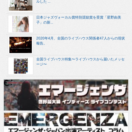
ルした ...
日本ジャズヴォーカル賞特別奨励賞を受賞「星野由美
子」の新...
2020年4月、全国のライブハウス関係者47人からの現状
報告。
全国ライブハウス特集〜ライブハウスから届いたメッセ
ージ〜