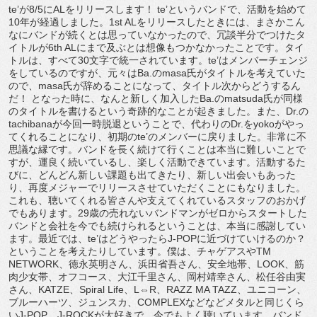
te’が8/5にALをリリースします！ te’というバンドで、活動を始めて
10年が経過しました。1st ALをリリースしたときには、まさかこん
なにバンドが続くとは思っていなかったので、冗談半分でつけたタ
イトルが6th ALにまで及ぶとは想像もつかなかったことです。タイ
トルは、すべて30文字で統一されています。te’はメンバーチェンジ
をしているのですが、元々はBa.のmasa氏がタイトルを考えていた
ので、masa氏が辞めることになって、タイトル次からどうするん
だ！ となった時に、なんと新しく加入したBa.のmatsuda氏が同様
のタイトルを書けるという奇跡的なことが起きました。また、Dr.の
tachibanaが今回一時脱退ということで、代わりのDr.をyokoがやっ
てくれることになり、初期のte’のメンバーに戻りました。非常に不
思議な縁です。バンドを長く続けて行くことは本当に難しいことで
すが、運良く続いているし、楽しく活動できています。活動するた
びに、どんどん新しい課題も出てきたり、新しい出会いもあった
り、再度メジャーでリリースさせていただくことにもなりました。
これも、聴いてくれる皆さんや支えてくれているスタッフのおかげ
でもあります。29歳の売れないバンドマンがゼロからスタートした
バンドと会社を今でも続けられるということは、本当に感謝してい
ます。最近では、te’はどうやったらJ-POPに近づけていけるのか？
ということを考えたりしています。僕は、チャゲアスやTM
NETWORK、徳永英明さん、浜田省吾さん、安全地帯、LOOK、筋
肉少女帯、オフコース、大江千里さん、岡村靖幸さん、松任谷由実
さん、KATZE、Spiral Life、L⇔R、RAZZ MA TAZZ、ユニコーン、
ブルーハーツ、ジュンスカ、COMPLEXなどなどメタルと同じくら
いJ-POP、J-ROCKが大好きで、今でもよく聴いています。バンド