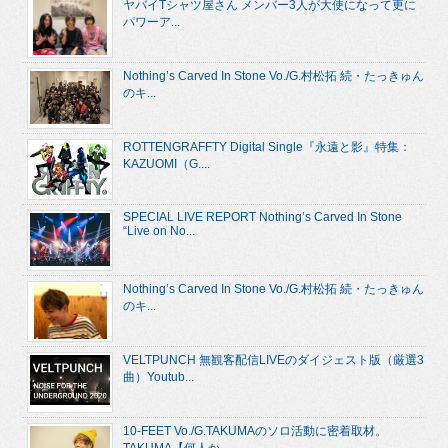
ヤバイTシャツ屋さん メンバー3人が大使になって更に
パワーア...
Nothing’s Carved In Stone Vo./G.村松拓 続・たっきゅん
のキ...
ROTTENGRAFFTY Digital Single『永遠と影』特集：
KAZUOMI（G....
SPECIAL LIVE REPORT Nothing’s Carved In Stone
“Live on No...
Nothing’s Carved In Stone Vo./G.村松拓 続・たっきゅん
のキ...
VELTPUNCH 無観客配信LIVEのダイジェスト版（厳選3
曲）Youtub...
10-FEET Vo./G.TAKUMAのソロ活動に密着取材。
TAKUMA【何人か...