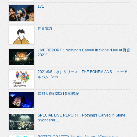
171
世界電力
LIVE REPORT：Nothing's Carved In Stone “Live at 野音
2021”...
2021/9/8（水）リリース、THE BOHEMIANS ニューア
ルバム『ess...
京都大作戦2021参戦後記
SPECIAL LIVE REPORT：Nothing's Carved In Stone
“Wonderer ...
ROTTENGRAFFTY 4th Mini Album 『Goodbye to