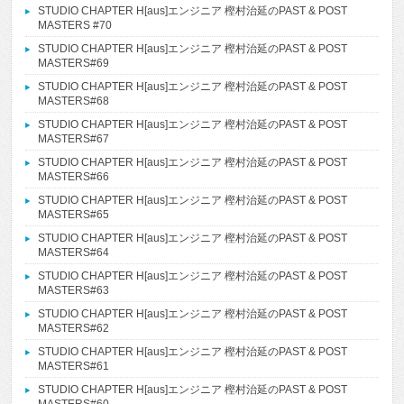
STUDIO CHAPTER H[aus]エンジニア 樫村治延のPAST & POST
MASTERS #70
STUDIO CHAPTER H[aus]エンジニア 樫村治延のPAST & POST
MASTERS#69
STUDIO CHAPTER H[aus]エンジニア 樫村治延のPAST & POST
MASTERS#68
STUDIO CHAPTER H[aus]エンジニア 樫村治延のPAST & POST
MASTERS#67
STUDIO CHAPTER H[aus]エンジニア 樫村治延のPAST & POST
MASTERS#66
STUDIO CHAPTER H[aus]エンジニア 樫村治延のPAST & POST
MASTERS#65
STUDIO CHAPTER H[aus]エンジニア 樫村治延のPAST & POST
MASTERS#64
STUDIO CHAPTER H[aus]エンジニア 樫村治延のPAST & POST
MASTERS#63
STUDIO CHAPTER H[aus]エンジニア 樫村治延のPAST & POST
MASTERS#62
STUDIO CHAPTER H[aus]エンジニア 樫村治延のPAST & POST
MASTERS#61
STUDIO CHAPTER H[aus]エンジニア 樫村治延のPAST & POST
MASTERS#60