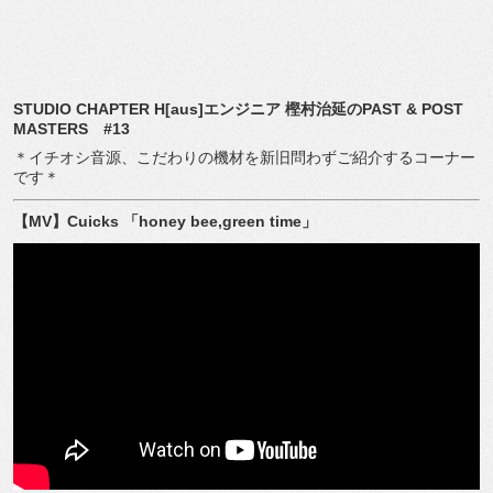
STUDIO CHAPTER H[aus]
エンジニア
樫村治延の
PAST & POST
MASTERS
#13
＊イチオシ音源、こだわりの機材を新旧問わずご紹介するコーナー
です＊
【
MV
】
Cuicks
「
honey bee,green time
」