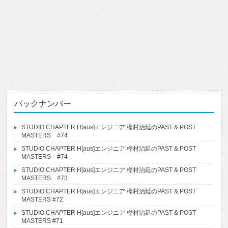
バックナンバー
STUDIO CHAPTER H[aus]エンジニア 樫村治延のPAST & POST
MASTERS #74
STUDIO CHAPTER H[aus]エンジニア 樫村治延のPAST & POST
MASTERS #74
STUDIO CHAPTER H[aus]エンジニア 樫村治延のPAST & POST
MASTERS #73
STUDIO CHAPTER H[aus]エンジニア 樫村治延のPAST & POST
MASTERS #72
STUDIO CHAPTER H[aus]エンジニア 樫村治延のPAST & POST
MASTERS #71