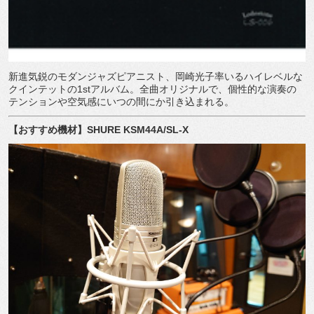
新進気鋭のモダンジャズピアニスト、岡崎光子率いるハイレベルな
クインテットの
1st
アルバム。全曲オリジナルで、個性的な演奏の
テンションや空気感にいつの間にか引き込まれる。
【おすすめ機材】
SHURE KSM44A/SL-X