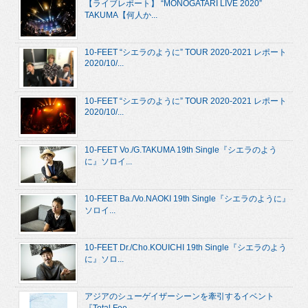
【ライブレポート】 “MONOGATARI LIVE 2020”
TAKUMA【何人か...
10-FEET “シエラのように” TOUR 2020-2021 レポート
2020/10/...
10-FEET “シエラのように” TOUR 2020-2021 レポート
2020/10/...
10-FEET Vo./G.TAKUMA 19th Single『シエラのよう
に』ソロイ...
10-FEET Ba./Vo.NAOKI 19th Single『シエラのように』
ソロイ...
10-FEET Dr./Cho.KOUICHI 19th Single『シエラのよう
に』ソロ...
アジアのシューゲイザーシーンを牽引するイベント
『Total Fee...