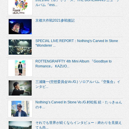
2021/9/8（水）リリース、THE BOHEMIANS ニューア
ルバム『ess...
京都大作戦2021参戦後記
SPECIAL LIVE REPORT：Nothing's Carved In Stone
“Wonderer ...
ROTTENGRAFFTY 4th Mini Album 『Goodbye to
Romance』 KAZUO...
三浦隆一(空想委員会Vo./G.) ソロアルバム『空集合』イ
ンタビ...
Nothing’s Carved In Stone Vo./G.村松拓 続・たっきゅん
のキ...
それでも世界が続くならインタビュー：終わりを見据え
ても尚...