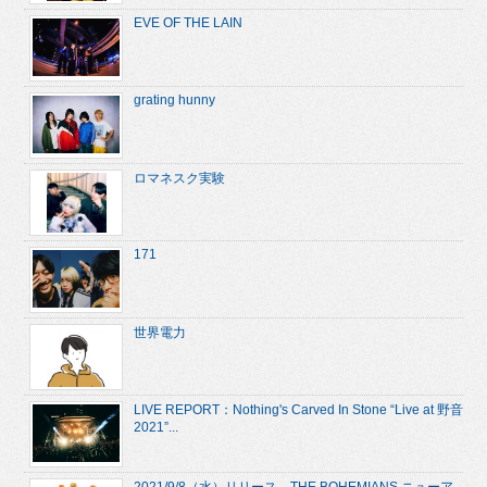
EVE OF THE LAIN
grating hunny
ロマネスク実験
171
世界電力
LIVE REPORT：Nothing's Carved In Stone “Live at 野音
2021”...