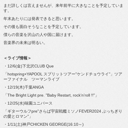
まだ詳しくは言えませんが、来年前半に大きなことを予定していま
す。
年末あたりには発表できると思います。
その後も面白そうなことを予定しています。
僕らの音楽を沢山の人や国に届けます。
音楽界の未来は明るい。
＜ライブ情報＞
・12/6(金)下北沢CLUB Que
「hotspring×YAPOOL スプリットツアー"ケンドチョウライ"」ツア
ーファイナル ツーマンライブ
・12/19(木)千葉ANGA
「The Bright Light pre. "Baby Restart, rock’n’roll !!"」
・12/25(水)味園ユニバース
「ギターウルフpre"さらば宇宙戦艦ミソノFEVER2024 ぶっちぎり
の愛とロマン"」
・1/11(土)神戸CHICKEN GEORGE(16:10～)