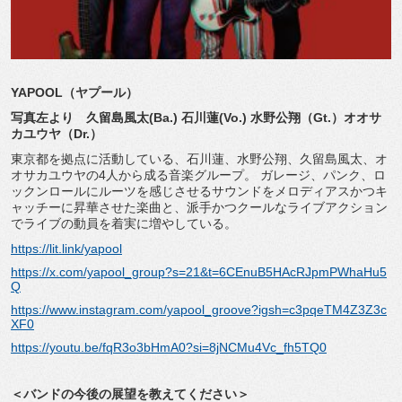
YAPOOL
（ヤプール）
写真左より 久留島風太
(Ba.)
石川蓮
(Vo.)
水野公翔（
Gt.
）オオサ
カユウヤ（
Dr.
）
東京都を拠点に活動している、石川蓮、水野公翔、久留島風太、オ
オサカユウヤの4人から成る音楽グループ。 ガレージ、パンク、ロ
ックンロールにルーツを感じさせるサウンドをメロディアスかつキ
ャッチーに昇華させた楽曲と、派手かつクールなライブアクション
でライブの動員を着実に増やしている。
https://lit.link/yapool
https://x.com/yapool_group?s=21&t=6CEnuB5HAcRJpmPWhaHu5
Q
https://www.instagram.com/yapool_groove?igsh=c3pqeTM4Z3Z3c
XF0
https://youtu.be/fqR3o3bHmA0?si=8jNCMu4Vc_fh5TQ0
＜バンドの今後の展望を教えてください＞