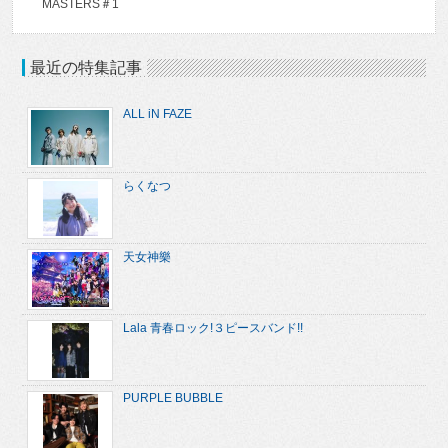
MASTERS＃1
最近の特集記事
ALL iN FAZE
らくなつ
天女神樂
Lala 青春ロック!３ピースバンド!!
PURPLE BUBBLE