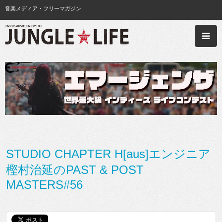
音楽メディア・フリーマガジン
STUDIO CHAPTER H[aus]エンジニア
樫村治延のPAST & POST
MASTERS#56