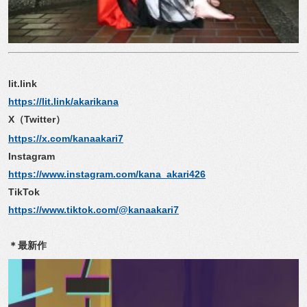
lit.link
https://lit.link/akarikana
X
（
Twitter
）
https://x.com/kanaakari7
Instagram
https://www.instagram.com/kana_akari426
TikTok
https://www.tiktok.com/@kanaakari7
＊最新作