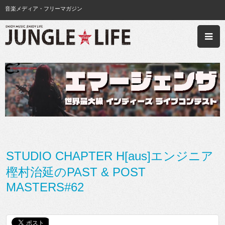
音楽メディア・フリーマガジン
STUDIO CHAPTER H[aus]エンジニア
樫村治延のPAST & POST
MASTERS#62