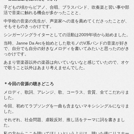
子どもの頃からピアノ、合唱、ブラスバンド、吹奏楽と習い事や部
活で音楽に触れる機会が多かったことと、
中学校の音楽の先生が、声楽家への道を薦めてくださったことが、
そもそものきっかけです。
シンガーソングライターとしての活動は2009年頃から始めました。
当時、Janne Da Arcを始めとした歌モノのV系バンドの音楽が好き
で、自分でも自分の好きなメロディを書いてみたいと思ったのがき
っかけです。
あまり管楽器以外の楽器は向いていないなと感じていたので、オケ
で歌うこと以外はあまり考えませんでした。
＊今回の音源の聴きどころ
メロディ、歌詞、アレンジ、歌、コーラス、音質、全てこだわりま
した。
今回、初めてラブソングを一曲も含まないマキシシングルになりま
した。
それぞれ、社会問題、虐殺反対、推し活をテーマに詞を書きまし
た。
私の方からここを聴いてほしいというよりは、聴いた後にリスナー