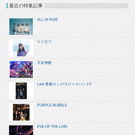
最近の特集記事
ALL iN FAZE
らくなつ
天女神樂
Lala 青春ロック!３ピースバンド!!
PURPLE BUBBLE
EVE OF THE LAIN