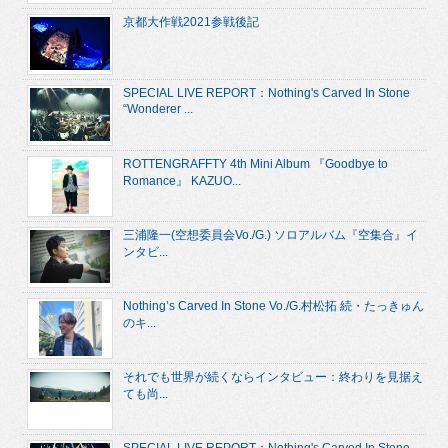
京都大作戦2021参戦後記
SPECIAL LIVE REPORT：Nothing's Carved In Stone
“Wonderer ...
ROTTENGRAFFTY 4th Mini Album 『Goodbye to
Romance』 KAZUO...
三浦隆一(空想委員会Vo./G.) ソロアルバム『空集合』イ
ンタビ...
Nothing’s Carved In Stone Vo./G.村松拓 続・たっきゅん
のキ...
それでも世界が続くならインタビュー：終わりを見据え
ても尚...