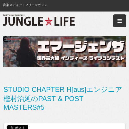
音楽メディア・フリーマガジン
STUDIO CHAPTER H[aus]エンジニア
樫村治延のPAST & POST
MASTERS#5