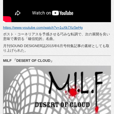
https://www.youtube.com/watch?v=1uXk7XzSeHg
ポスト・コーネリアスを予感させる巧みな転調で、次の展開を良い
意味で裏切る「確信犯的」名曲。
月刊
SOUND DESIGNER
誌
2015
年
6
月号特集記事の素材としても取
り上げられた。
MILF
「
DESERT OF CLOUD
」