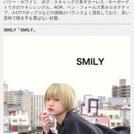
バリー・ホワイト、ボズ・スキャッグス系ギターレス・キーボード
トリオのマキシシングル。
AOR
、ベン・フォールズ系オルタナティ
ブ、
J-CITY
ポップスなどの側面がバランスよく混在しており、良い
意味で聴き手を選ばない好盤。
SMILY
「
SMILY
」