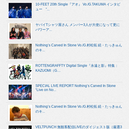
10-FEET 20th Single『アオ』 Vo./G.TAKUMA インタビ
ュー “...
ヤバイTシャツ屋さん メンバー3人が大使になって更に
パワーア...
Nothing’s Carved In Stone Vo./G.村松拓 続・たっきゅん
のキ...
ROTTENGRAFFTY Digital Single『永遠と影』特集：
KAZUOMI（G....
SPECIAL LIVE REPORT Nothing’s Carved In Stone
“Live on No...
Nothing’s Carved In Stone Vo./G.村松拓 続・たっきゅん
のキ...
VELTPUNCH 無観客配信LIVEのダイジェスト版（厳選3