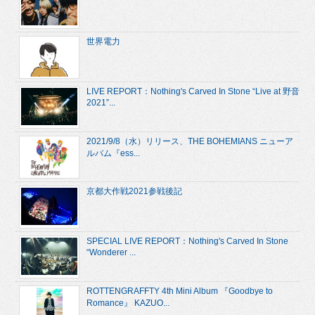
世界電力
LIVE REPORT：Nothing's Carved In Stone “Live at 野音
2021”...
2021/9/8（水）リリース、THE BOHEMIANS ニューア
ルバム『ess...
京都大作戦2021参戦後記
SPECIAL LIVE REPORT：Nothing's Carved In Stone
“Wonderer ...
ROTTENGRAFFTY 4th Mini Album 『Goodbye to
Romance』 KAZUO...