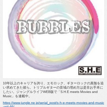
10
年以上のキャリアを誇り、エモロック、ギターロックの真髄を追
い求めてきた彼ら。トリプルギターの音域の埋め方は是非お手本に
したい。ジャングルライフ
WEB
版で「
S.H.E meets Movies and
Music
」を連載中。
https://www.jungle.ne.jp/serial_post/s-h-e-meets-movies-and-music
-vol-46/