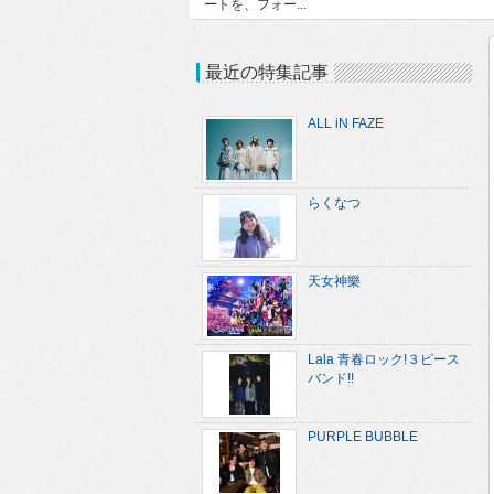
ートを、フォー...
最近の特集記事
ALL iN FAZE
らくなつ
天女神樂
Lala 青春ロック!３ピース
バンド!!
PURPLE BUBBLE