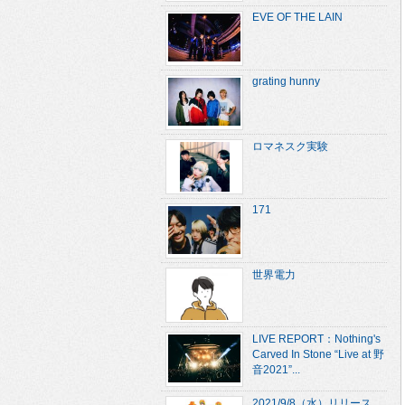
EVE OF THE LAIN
grating hunny
ロマネスク実験
171
世界電力
LIVE REPORT：Nothing's
Carved In Stone “Live at 野
音2021”...
2021/9/8（水）リリース、