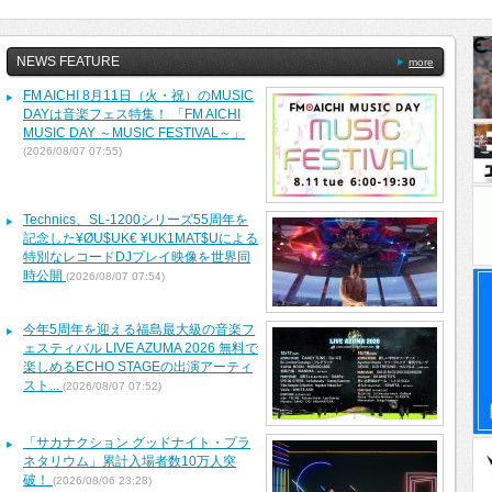
NEWS FEATURE
more
FM AICHI 8月11日（火・祝）のMUSIC
DAYは音楽フェス特集！ 「FM AICHI
MUSIC DAY ～MUSIC FESTIVAL～」
(2026/08/07 07:55)
Technics、SL-1200シリーズ55周年を
記念した¥ØU$UK€ ¥UK1MAT$Uによる
特別なレコードDJプレイ映像を世界同
時公開
(2026/08/07 07:54)
今年5周年を迎える福島最大級の音楽フ
ェスティバル LIVE AZUMA 2026 無料で
楽しめるECHO STAGEの出演アーティ
スト...
(2026/08/07 07:52)
「サカナクション グッドナイト・プラ
ネタリウム」累計入場者数10万人突
破！
(2026/08/06 23:28)