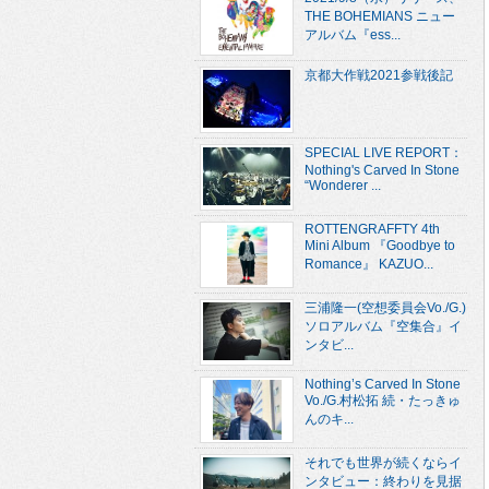
THE BOHEMIANS ニュー
アルバム『ess...
京都大作戦2021参戦後記
SPECIAL LIVE REPORT：
Nothing's Carved In Stone
“Wonderer ...
ROTTENGRAFFTY 4th
Mini Album 『Goodbye to
Romance』 KAZUO...
三浦隆一(空想委員会Vo./G.)
ソロアルバム『空集合』イ
ンタビ...
Nothing’s Carved In Stone
Vo./G.村松拓 続・たっきゅ
んのキ...
それでも世界が続くならイ
ンタビュー：終わりを見据