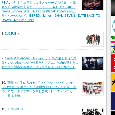
FINALへ向けて 出演者によるメッセージ大特集 ～観
客が選ぶ音楽の未来がここにある～ OCHIYO、Under
peace、cocoon exs、KOJI The Planet Stoned Plus、
サイハテジンルイ、BERED、Limes、SHAMISEVEN、DATE BACK TO
DAWN、Ma’Scar’Piece
8,
D.O.FUNK
9,
Cover & Interview：リムキャット 研ぎ澄まされた楽
曲センスで結びついた仲間たちと共に、独自の道を自由
気ままに闊歩するカオティックエレクトロニカバンド
10,
“伝説を、手に入れる。” マイケル・ジャクソンが
BADツアーで着用した「本物のグローブ」を封入！ 初
のソロワールドツアーを刻む公式トレーディングカー
ド、日本上陸。
11,
HEY-SMITH