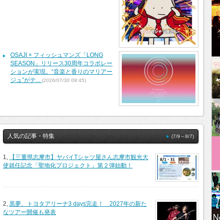
OSAJI × フィッシュマンズ「LONG
SEASON」リリース30周年コラボレー
ションが実現。“音楽と香りのマリアー
ジュ”がテ...
(2026/07/30 09:45)
人気の記事・特集
(7/9～8/7)
1,
【三重県志摩市】ヤバイTシャツ屋さん志摩市観光大
使就任記念「聖地化プロジェクト」第２弾始動！
2,
黒夢、トヨタアリーナ3 days完走！ 2027年の新た
なツアー開催も発表