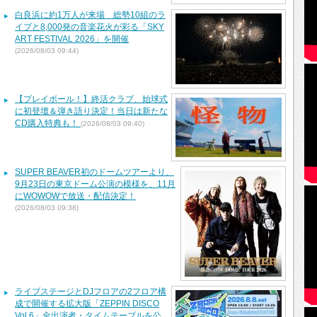
白良浜に約1万人が来場 総勢10組のラ
イブと8,000発の音楽花火が彩る「SKY
ART FESTIVAL 2026」を開催
(2026/08/03 09:44)
【プレイボール！】終活クラブ、始球式
に初登壇＆弾き語り決定！当日は新たな
CD購入特典も！
(2026/08/03 09:40)
SUPER BEAVER初のドームツアーより、
9月23日の東京ドーム公演の模様を、11月
にWOWOWで放送・配信決定！
(2026/08/03 09:38)
ライブステージとDJフロアの2フロア構
成で開催する拡大版「ZEPPIN DISCO
Vol.6」全出演者・タイムテーブルを公