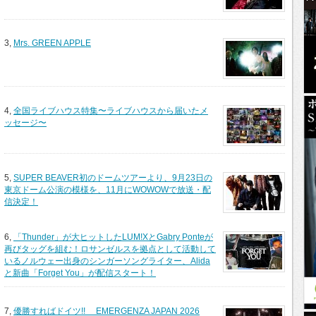
3,
Mrs. GREEN APPLE
4,
全国ライブハウス特集〜ライブハウスから届いたメ
ッセージ〜
5,
SUPER BEAVER初のドームツアーより、9月23日の
東京ドーム公演の模様を、11月にWOWOWで放送・配
信決定！
6,
「Thunder」が大ヒットしたLUM!XとGabry Ponteが
再びタッグを組む！ロサンゼルスを拠点として活動して
いるノルウェー出身のシンガーソングライター、Alida
と新曲「Forget You」が配信スタート！
7,
優勝すればドイツ!! EMERGENZA JAPAN 2026