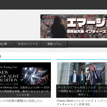
集記事
今月のリリース
連載コラム
事
he Winking Owl、活動休止から6年──2026
チック·コリアから初音ミクまで ジャン
年の再始動を発表 新ボーカリストオーデ
の垣根を超えた新生インストゥルメンタ
ィションを...
『寿司ドミ...
ンドの次章の幕開けに注目したい
iTunes Store • ジャズ ジャズ トップソ
グ • チャートイン日本 6位