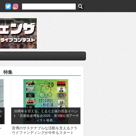
特集
ル
20周年を迎える、くるり主催の音楽イベン
ル
ト「京都音楽博覧会2026」第3弾出演アーテ
ィスト発表...
ン
音博のサステナブルな活動を支えるクラ
ウドファンディングが今年もスタート