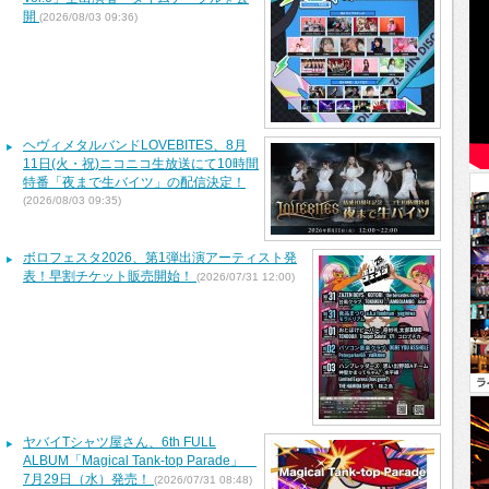
開
(2026/08/03 09:36)
ヘヴィメタルバンドLOVEBITES、8月
11日(火・祝)ニコニコ生放送にて10時間
特番「夜まで生バイツ」の配信決定！
(2026/08/03 09:35)
ボロフェスタ2026、第1弾出演アーティスト発
表！早割チケット販売開始！
(2026/07/31 12:00)
ヤバイTシャツ屋さん、6th FULL
ALBUM「Magical Tank-top Parade」
7月29日（水）発売！
(2026/07/31 08:48)