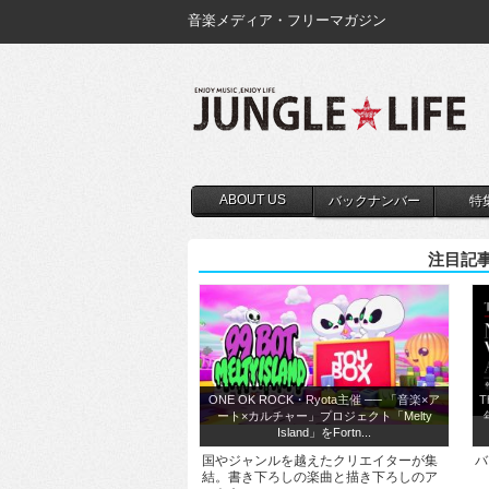
音楽メディア・フリーマガジン
ABOUT US
バックナンバー
特
注目記
ONE OK ROCK・Ryota主催 ── 「音楽×ア
T
ート×カルチャー」プロジェクト「Melty
Island」をFortn...
国やジャンルを越えたクリエイターが集
バ
結。書き下ろしの楽曲と描き下ろしのア