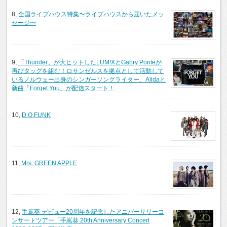
8,
全国ライブハウス特集〜ライブハウスから届いたメッ
セージ〜
9,
「Thunder」が大ヒットしたLUM!XとGabry Ponteが
再びタッグを組む！ロサンゼルスを拠点として活動して
いるノルウェー出身のシンガーソングライター、Alidaと
新曲「Forget You」が配信スタート！
10,
D.O.FUNK
11,
Mrs. GREEN APPLE
12,
手嶌葵 デビュー20周年を記念したアニバーサリーコ
ンサートツアー「手嶌葵 20th Anniversary Concert