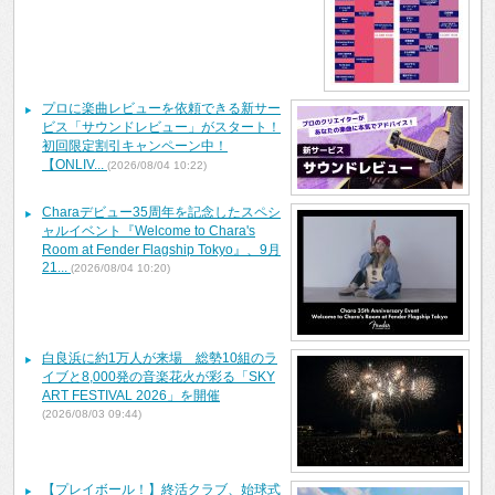
プロに楽曲レビューを依頼できる新サー
ビス「サウンドレビュー」がスタート！
初回限定割引キャンペーン中！
【ONLIV...
(2026/08/04 10:22)
Charaデビュー35周年を記念したスペシ
ャルイベント『Welcome to Chara's
Room at Fender Flagship Tokyo』、9月
21...
(2026/08/04 10:20)
白良浜に約1万人が来場 総勢10組のラ
イブと8,000発の音楽花火が彩る「SKY
ART FESTIVAL 2026」を開催
(2026/08/03 09:44)
【プレイボール！】終活クラブ、始球式