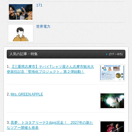
171
世界電力
人気の記事・特集
(7/7～8/5)
1,
【三重県志摩市】ヤバイTシャツ屋さん志摩市観光大
使就任記念「聖地化プロジェクト」第２弾始動！
2,
Mrs. GREEN APPLE
3,
黒夢、トヨタアリーナ3 days完走！ 2027年の新た
なツアー開催も発表