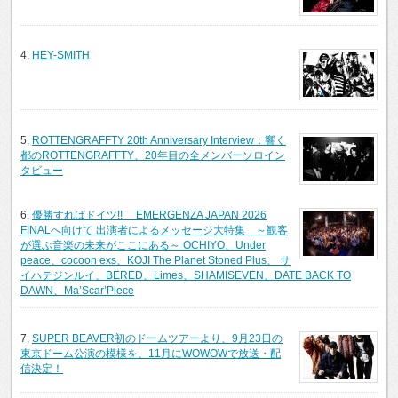
4,
HEY-SMITH
5,
ROTTENGRAFFTY 20th Anniversary Interview：響く
都のROTTENGRAFFTY、20年目の全メンバーソロイン
タビュー
6,
優勝すればドイツ!! EMERGENZA JAPAN 2026
FINALへ向けて 出演者によるメッセージ大特集 ～観客
が選ぶ音楽の未来がここにある～ OCHIYO、Under
peace、cocoon exs、KOJI The Planet Stoned Plus、 サ
イハテジンルイ、BERED、Limes、SHAMISEVEN、DATE BACK TO
DAWN、Ma’Scar’Piece
7,
SUPER BEAVER初のドームツアーより、9月23日の
東京ドーム公演の模様を、11月にWOWOWで放送・配
信決定！