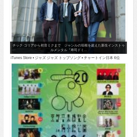
チック·コリアから初音ミクまで ジャンルの垣根を超えた新生インストゥ
ルメンタル『寿司ドミ...
iTunes Store • ジャズ ジャズ トップソング • チャートイン日本 6位