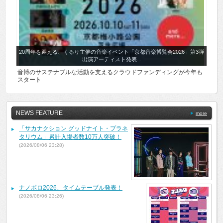
20周年を迎える、くるり主催の音楽イベント「京都音楽博覧会2026」第3弾
出演アーティスト発表...
音博のサステナブルな活動を支えるクラウドファンディングが今年も
スタート
NEWS FEATURE
more
「サカナクション グッドナイト・プラネ
タリウム」累計入場者数10万人突破！
(2026/08/06 23:28)
ナノボロ2026、タイムテーブル発表！
(2026/08/06 23:26)