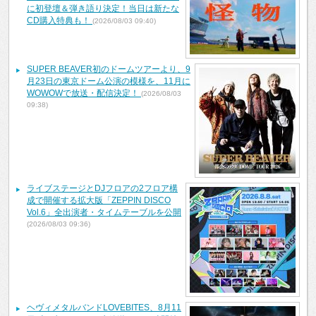
に初登壇＆弾き語り決定！当日は新たな
CD購入特典も！
(2026/08/03 09:40)
SUPER BEAVER初のドームツアーより、9
月23日の東京ドーム公演の模様を、11月に
WOWOWで放送・配信決定！
(2026/08/03
09:38)
ライブステージとDJフロアの2フロア構
成で開催する拡大版「ZEPPIN DISCO
Vol.6」全出演者・タイムテーブルを公開
(2026/08/03 09:36)
ヘヴィメタルバンドLOVEBITES、8月11