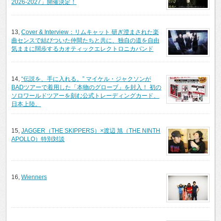
2026-2027」開催決定！
13,
Cover & Interview：リムキャット 研ぎ澄まされた楽
曲センスで結びついた仲間たちと共に、独自の道を自由
気ままに闊歩するカオティックエレクトロニカバンド
14,
“伝説を、手に入れる。” マイケル・ジャクソンが
BADツアーで着用した「本物のグローブ」を封入！ 初の
ソロワールドツアーを刻む公式トレーディングカード、
日本上陸。
15,
JAGGER（THE SKIPPERS）×渡辺 旭（THE NINTH
APOLLO）特別対談
16,
Wienners