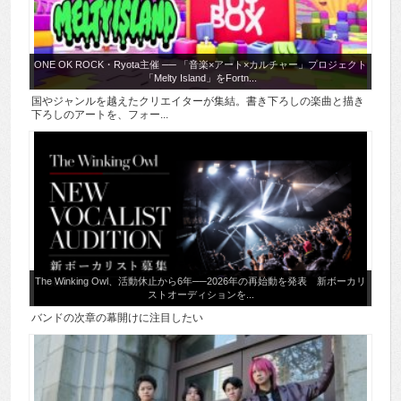
ONE OK ROCK・Ryota主催 ── 「音楽×アート×カルチャー」プロジェクト
「Melty Island」をFortn...
国やジャンルを越えたクリエイターが集結。書き下ろしの楽曲と描き
下ろしのアートを、フォー...
The Winking Owl、活動休止から6年──2026年の再始動を発表 新ボーカリ
ストオーディションを...
バンドの次章の幕開けに注目したい