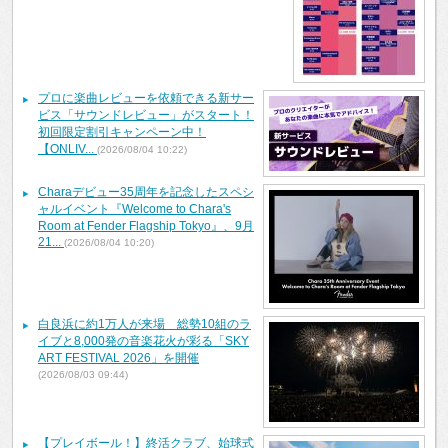
プロに楽曲レビューを依頼できる新サー
ビス「サウンドレビュー」がスタート！
初回限定割引キャンペーン中！
【ONLIV...
(2026/08/04 10:22)
Charaデビュー35周年を記念したスペシ
ャルイベント『Welcome to Chara's
Room at Fender Flagship Tokyo』、9月
21...
(2026/08/04 10:20)
白良浜に約1万人が来場 総勢10組のラ
イブと8,000発の音楽花火が彩る「SKY
ART FESTIVAL 2026」を開催
(2026/08/03 09:44)
【プレイボール！】終活クラブ、始球式