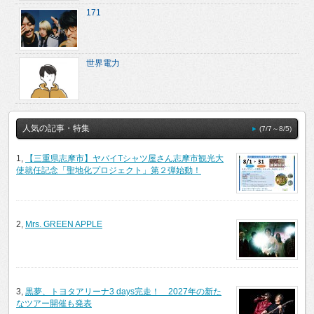
171
世界電力
人気の記事・特集
(7/7～8/5)
1,
【三重県志摩市】ヤバイTシャツ屋さん志摩市観光大
使就任記念「聖地化プロジェクト」第２弾始動！
2,
Mrs. GREEN APPLE
3,
黒夢、トヨタアリーナ3 days完走！ 2027年の新た
なツアー開催も発表