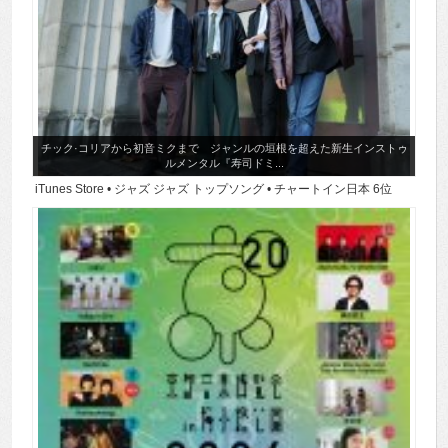
チック·コリアから初音ミクまで ジャンルの垣根を超えた新生インストゥ
ルメンタル『寿司ドミ...
iTunes Store • ジャズ ジャズ トップソング • チャートイン日本 6位