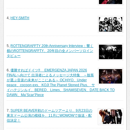
4,
HEY-SMITH
5,
ROTTENGRAFFTY 20th Anniversary Interview：響く
都のROTTENGRAFFTY、20年目の全メンバーソロイン
タビュー
6,
優勝すればドイツ!! EMERGENZA JAPAN 2026
FINALへ向けて 出演者によるメッセージ大特集 ～観客
が選ぶ音楽の未来がここにある～ OCHIYO、Under
peace、cocoon exs、KOJI The Planet Stoned Plus、 サ
イハテジンルイ、BERED、Limes、SHAMISEVEN、DATE BACK TO
DAWN、Ma’Scar’Piece
7,
SUPER BEAVER初のドームツアーより、9月23日の
東京ドーム公演の模様を、11月にWOWOWで放送・配
信決定！