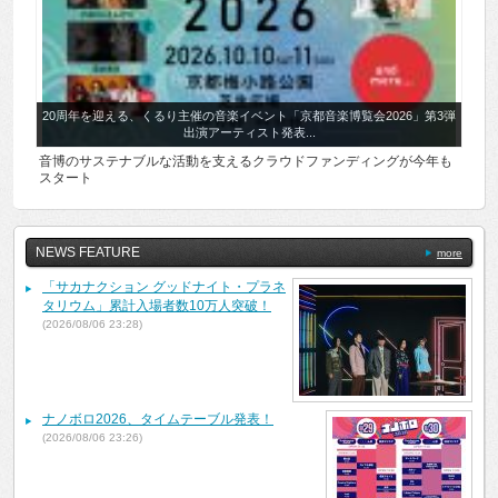
20周年を迎える、くるり主催の音楽イベント「京都音楽博覧会2026」第3弾
出演アーティスト発表...
音博のサステナブルな活動を支えるクラウドファンディングが今年も
スタート
NEWS FEATURE
more
「サカナクション グッドナイト・プラネ
タリウム」累計入場者数10万人突破！
(2026/08/06 23:28)
ナノボロ2026、タイムテーブル発表！
(2026/08/06 23:26)