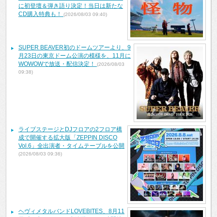
に初登壇＆弾き語り決定！当日は新たな
CD購入特典も！
(2026/08/03 09:40)
SUPER BEAVER初のドームツアーより、9
月23日の東京ドーム公演の模様を、11月に
WOWOWで放送・配信決定！
(2026/08/03
09:38)
ライブステージとDJフロアの2フロア構
成で開催する拡大版「ZEPPIN DISCO
Vol.6」全出演者・タイムテーブルを公開
(2026/08/03 09:36)
ヘヴィメタルバンドLOVEBITES、8月11