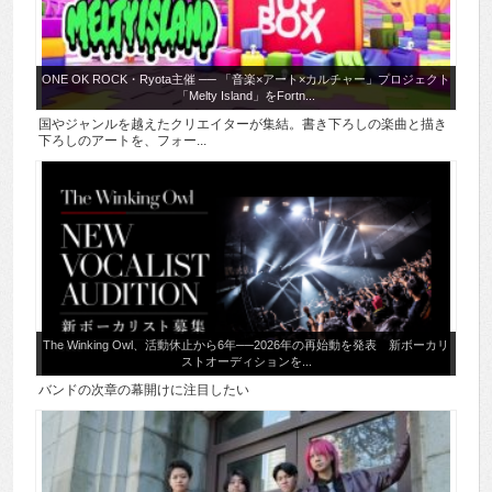
ONE OK ROCK・Ryota主催 ── 「音楽×アート×カルチャー」プロジェクト
「Melty Island」をFortn...
国やジャンルを越えたクリエイターが集結。書き下ろしの楽曲と描き
下ろしのアートを、フォー...
The Winking Owl、活動休止から6年──2026年の再始動を発表 新ボーカリ
ストオーディションを...
バンドの次章の幕開けに注目したい