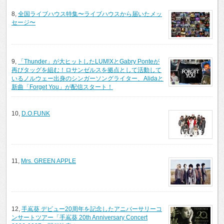
8,
全国ライブハウス特集〜ライブハウスから届いたメッ
セージ〜
9,
「Thunder」が大ヒットしたLUM!XとGabry Ponteが
再びタッグを組む！ロサンゼルスを拠点として活動して
いるノルウェー出身のシンガーソングライター、Alidaと
新曲「Forget You」が配信スタート！
10,
D.O.FUNK
11,
Mrs. GREEN APPLE
12,
手嶌葵 デビュー20周年を記念したアニバーサリーコ
ンサートツアー「手嶌葵 20th Anniversary Concert