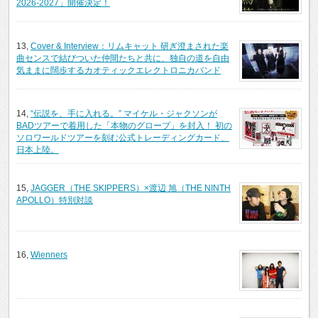
2026-2027」開催決定！
13,
Cover & Interview：リムキャット 研ぎ澄まされた楽
曲センスで結びついた仲間たちと共に、独自の道を自由
気ままに闊歩するカオティックエレクトロニカバンド
14,
“伝説を、手に入れる。” マイケル・ジャクソンが
BADツアーで着用した「本物のグローブ」を封入！ 初の
ソロワールドツアーを刻む公式トレーディングカード、
日本上陸。
15,
JAGGER（THE SKIPPERS）×渡辺 旭（THE NINTH
APOLLO）特別対談
16,
Wienners