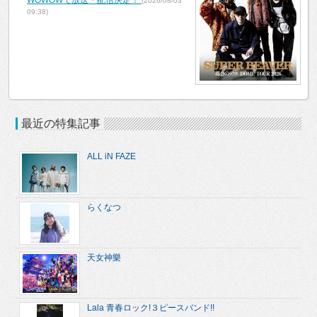
(2026/08/03
09:38)
最近の特集記事
ALL iN FAZE
らくなつ
天女神樂
Lala 青春ロック!３ピースバンド!!