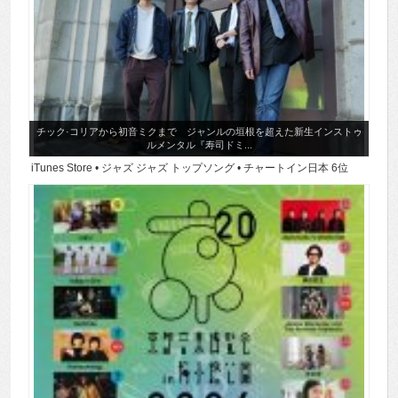
チック·コリアから初音ミクまで ジャンルの垣根を超えた新生インストゥ
ルメンタル『寿司ドミ...
iTunes Store • ジャズ ジャズ トップソング • チャートイン日本 6位