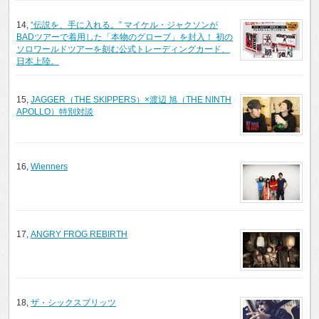
14,
“伝説を、手に入れる。” マイケル・ジャクソンが
BADツアーで着用した「本物のグローブ」を封入！ 初の
ソロワールドツアーを刻む公式トレーディングカード、
日本上陸。
15,
JAGGER（THE SKIPPERS）×渡辺 旭（THE NINTH
APOLLO）特別対談
16,
Wienners
17,
ANGRY FROG REBIRTH
18,
ザ・シックスブリッツ