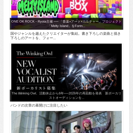
ONE OK ROCK・Ryota主催 ── 「音楽×アート×カルチャー」プロジェクト
「Melty Island」をFortn...
国やジャンルを越えたクリエイターが集結。書き下ろしの楽曲と描き
下ろしのアートを、フォー...
The Winking Owl、活動休止から6年──2026年の再始動を発表 新ボーカリ
ストオーディションを...
バンドの次章の幕開けに注目したい