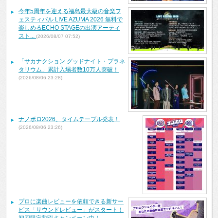
今年5周年を迎える福島最大級の音楽フ
ェスティバル LIVE AZUMA 2026 無料で
楽しめるECHO STAGEの出演アーティ
スト...
(2026/08/07 07:52)
「サカナクション グッドナイト・プラネ
タリウム」累計入場者数10万人突破！
(2026/08/06 23:28)
ナノボロ2026、タイムテーブル発表！
(2026/08/06 23:26)
プロに楽曲レビューを依頼できる新サー
ビス「サウンドレビュー」がスタート！
初回限定割引キャンペーン中！