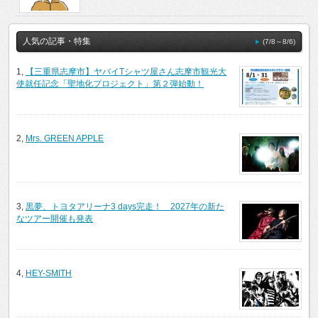
人気の記事・特集
(7/8～8/6)
1,
【三重県志摩市】ヤバイTシャツ屋さん志摩市観光大
使就任記念「聖地化プロジェクト」第２弾始動！
2,
Mrs. GREEN APPLE
3,
黒夢、トヨタアリーナ3 days完走！ 2027年の新た
なツアー開催も発表
4,
HEY-SMITH