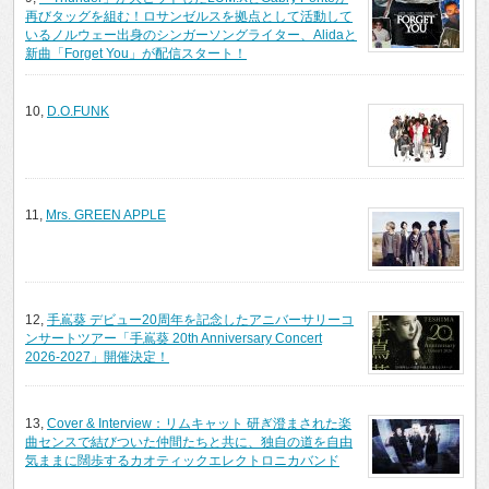
再びタッグを組む！ロサンゼルスを拠点として活動して
いるノルウェー出身のシンガーソングライター、Alidaと
新曲「Forget You」が配信スタート！
10,
D.O.FUNK
11,
Mrs. GREEN APPLE
12,
手嶌葵 デビュー20周年を記念したアニバーサリーコ
ンサートツアー「手嶌葵 20th Anniversary Concert
2026-2027」開催決定！
13,
Cover & Interview：リムキャット 研ぎ澄まされた楽
曲センスで結びついた仲間たちと共に、独自の道を自由
気ままに闊歩するカオティックエレクトロニカバンド