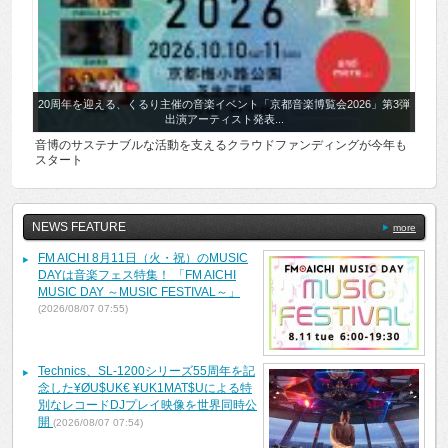
20周年を迎える、くるり主催の音楽イベント「京都音楽博覧会2026」第3弾
出演アーティスト発表...
音博のサステナブルな活動を支えるクラウドファンディングが今年も
スタート
NEWS FEATURE
more
FM AICHI 8月11日（火・祝）のMUSIC
DAYは音楽フェス特集！ 「FM AICHI
MUSIC DAY ～MUSIC FESTIVAL～」
(2026/08/07 07:55)
Technics、SL-1200シリーズ55周年を記
念した¥ØU$UK€ ¥UK1MAT$Uによる特
別なレコードDJプレイ映像を世界同時公
開
(2026/08/07 07:54)