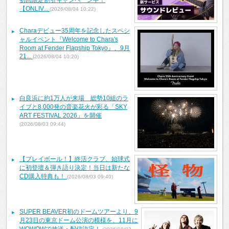
【ONLIV...
(2026/08/04 10:22)
Charaデビュー35周年を記念したスペシ
ャルイベント『Welcome to Chara's
Room at Fender Flagship Tokyo』、9月
21...
(2026/08/04 10:20)
白良浜に約1万人が来場 総勢10組のラ
イブと8,000発の音楽花火が彩る「SKY
ART FESTIVAL 2026」を開催
(2026/08/03 09:44)
【プレイボール！】終活クラブ、始球式
に初登壇＆弾き語り決定！当日は新たな
CD購入特典も！
(2026/08/03 09:40)
SUPER BEAVER初のドームツアーより、9
月23日の東京ドーム公演の模様を、11月に
WOWOWで放送・配信決定！