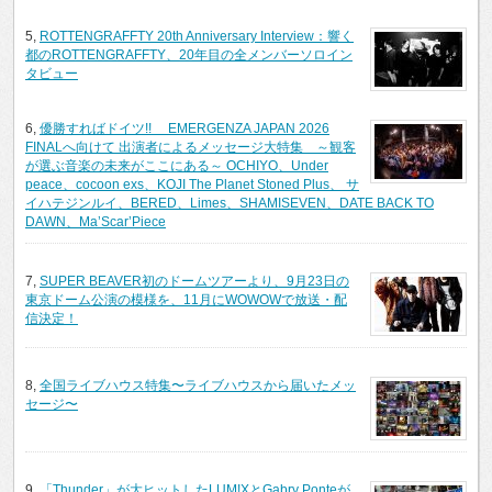
5,
ROTTENGRAFFTY 20th Anniversary Interview：響く
都のROTTENGRAFFTY、20年目の全メンバーソロイン
タビュー
6,
優勝すればドイツ!! EMERGENZA JAPAN 2026
FINALへ向けて 出演者によるメッセージ大特集 ～観客
が選ぶ音楽の未来がここにある～ OCHIYO、Under
peace、cocoon exs、KOJI The Planet Stoned Plus、 サ
イハテジンルイ、BERED、Limes、SHAMISEVEN、DATE BACK TO
DAWN、Ma’Scar’Piece
7,
SUPER BEAVER初のドームツアーより、9月23日の
東京ドーム公演の模様を、11月にWOWOWで放送・配
信決定！
8,
全国ライブハウス特集〜ライブハウスから届いたメッ
セージ〜
9,
「Thunder」が大ヒットしたLUM!XとGabry Ponteが