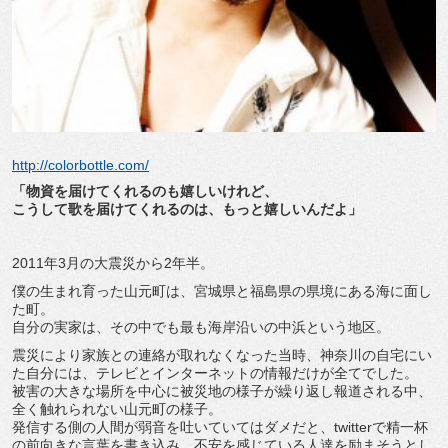
http://colorbottle.com/
「物資を届けてくれるのも嬉しいけれど、
こうして歌を届けてくれるのは、もっと嬉しいんだよ」
2011年3月の大震災から2年半。
僕の生まれ育った山元町は、宮城県と福島県の県境にある海に面し
た町。
自分の実家は、その中でも最も海岸沿いの中浜という地区。
震災により家族との連絡が取れなくなった当時、神奈川の自宅にい
た自分には、テレビとインターネットの情報だけが全てでした。
被害の大きな場所を中心に被災地の様子が繰り返し報道される中、
全く触れられない山元町の様子。
発信する側の人間が弱音を吐いていてはダメだと、twitterで精一杯
の前向きな言葉を書き込み、不安を感じている人達を励まそうとし