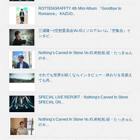
ROTTENGRAFFTY 4th Mini Album 『Goodbye to
Romance』 KAZUO...
三浦隆一(空想委員会Vo./G.) ソロアルバム『空集合』イ
ンタビ...
Nothing’s Carved In Stone Vo./G.村松拓 続・たっきゅん
のキ...
それでも世界が続くならインタビュー：終わりを見据え
ても尚...
SPECIAL LIVE REPORT：Nothing's Carved In Stone
SPECIAL ON...
Nothing’s Carved In Stone Vo./G.村松拓 続・たっきゅん
のキ...