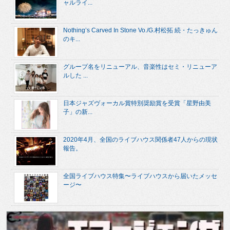
ャルライ...
Nothing’s Carved In Stone Vo./G.村松拓 続・たっきゅん
のキ...
グループ名をリニューアル、音楽性はセミ・リニューア
ルした ...
日本ジャズヴォーカル賞特別奨励賞を受賞「星野由美
子」の新...
2020年4月、全国のライブハウス関係者47人からの現状
報告。
全国ライブハウス特集〜ライブハウスから届いたメッセ
ージ〜