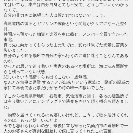
てはいても、本当は自分自身とても不安で、どうしていいかわから
なくて。
自分の非力さに絶望した人は僕だけではないでしょう。
高速道路の復旧とガソリンの確保という問題がクリアになった翌4
月。
仲間から預かった物資と楽器を車に載せ、メンバー全員で向かった
東北。
真っ先に向かってもらった山元町では、変わり果てた光景に言葉を
失いました。
自分のよく知る場所で自分の家へ行くのに道に迷うことなんてある
のか。
やっとの思いで辿り着いた実家のあるべき場所は、海に沈み面影す
らも残っていない状態。
悲しいという感情すらも出てこない、虚無感。
なんとか無事に避難 することが出来たという家族に、隣町の親戚の
家にて再会できた事だけがその時の唯一の救いでした。
そこから福島県新地町、石巻市、気仙沼市と回り、各地の避難所で
は有り難いことにアンプラグドで演奏をさせて頂く機会も頂きまし
た。
「物資を届けてくれるのも嬉しいけれど、こうして歌を届けてくれ
るのは、もっと嬉しいんだよ」
今でも忘れられないのが、最後に立ち寄った気仙沼市の避難所で一
人のお婆さんが真剣な眼差しで僕に言ってくれたこの言葉。