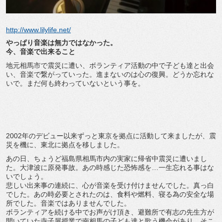
http://www.lilylife.net/
やっぱり音楽は無力ではなかった。
今、音楽で出来ること
地元相馬市で震災に遭い、ボランティア活動の中で子ども達と出会
い、音楽で繋がっていった。進まないのは心の復興。どうか忘れな
いで。まだ何も終わっていないという事を。
2002年のデビュー以来ずっと東京を拠点に活動して来ましたが、震
災を機に、東北に拠点を移しました。
あの日、ちょうど福島県相馬市内の実家に帰省中震災に遭いまし
た。大津波に原発事故。あの時感じた恐怖感を…一生忘れる事はな
いでしょう。
悲しい出来事の連続に、心が音楽を受け付けませんでした。真っ白
でした。あの時必要とされたのは、食料や燃料、寝る為の安全な場
所でした。音楽ではありませんでした。
ボランティアを続ける中でお声がけ頂き、避難所で有志の先生方が
開いていた寺子屋授業で南相馬の子ども達と歌う機会があり、そこ