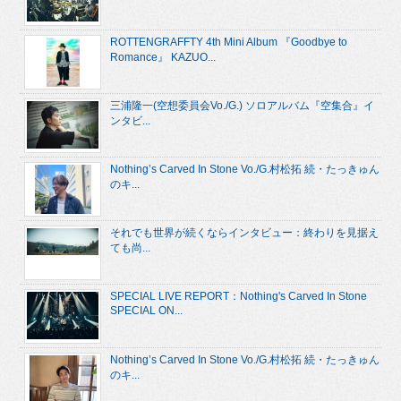
ROTTENGRAFFTY 4th Mini Album 『Goodbye to
Romance』 KAZUO...
三浦隆一(空想委員会Vo./G.) ソロアルバム『空集合』イ
ンタビ...
Nothing’s Carved In Stone Vo./G.村松拓 続・たっきゅん
のキ...
それでも世界が続くならインタビュー：終わりを見据え
ても尚...
SPECIAL LIVE REPORT：Nothing's Carved In Stone
SPECIAL ON...
Nothing’s Carved In Stone Vo./G.村松拓 続・たっきゅん
のキ...