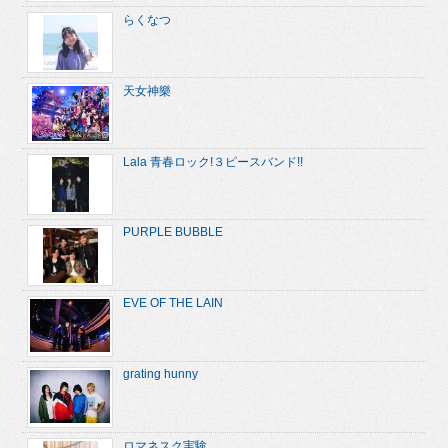
らくなつ
天女神樂
Lala 青春ロック!３ピースバンド!!
PURPLE BUBBLE
EVE OF THE LAIN
grating hunny
ロマネスク実験