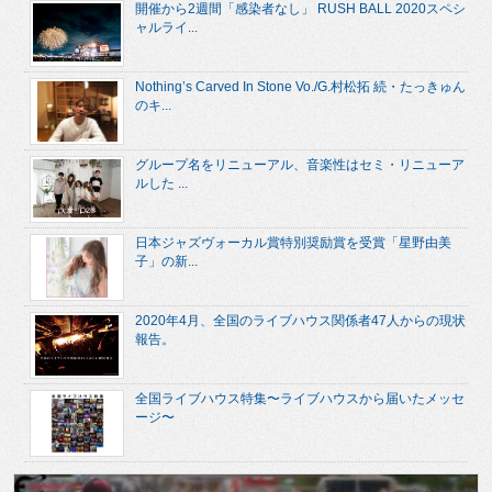
開催から2週間「感染者なし」 RUSH BALL 2020スペシ
ャルライ...
Nothing’s Carved In Stone Vo./G.村松拓 続・たっきゅん
のキ...
グループ名をリニューアル、音楽性はセミ・リニューア
ルした ...
日本ジャズヴォーカル賞特別奨励賞を受賞「星野由美
子」の新...
2020年4月、全国のライブハウス関係者47人からの現状
報告。
全国ライブハウス特集〜ライブハウスから届いたメッセ
ージ〜