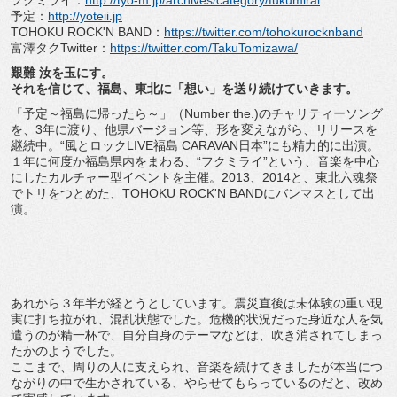
フクミライ：
http://tyo-m.jp/archives/category/fukumirai
予定：
http://yoteii.jp
TOHOKU ROCK'N BAND：
https://twitter.com/tohokurocknband
富澤タクTwitter：
https://twitter.com/TakuTomizawa/
艱難 汝を玉にす。
それを信じて、福島、東北に「想い」を送り続けていきます。
「予定～福島に帰ったら～」（Number the.)のチャリティーソング
を、3年に渡り、他県バージョン等、形を変えながら、リリースを
継続中。“風とロックLIVE福島 CARAVAN日本”にも精力的に出演。
１年に何度か福島県内をまわる、“フクミライ”という、音楽を中心
にしたカルチャー型イベントを主催。2013、2014と、東北六魂祭
でトリをつとめた、TOHOKU ROCK'N BANDにバンマスとして出
演。
あれから３年半が経とうとしています。震災直後は未体験の重い現
実に打ち拉がれ、混乱状態でした。危機的状況だった身近な人を気
遣うのが精一杯で、自分自身のテーマなどは、吹き消されてしまっ
たかのようでした。
ここまで、周りの人に支えられ、音楽を続けてきましたが本当につ
ながりの中で生かされている、やらせてもらっているのだと、改め