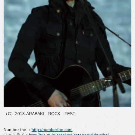
（C）2013-ARABAKI ROCK FEST.
Number the.：
http://numberthe.com