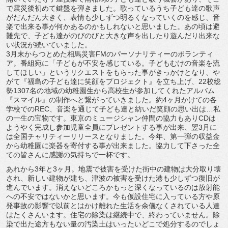
で震災後初めて鍵盤を弾きました。歌っているうち子ども達の歌声
がだんだん大きく、表情も少しずつ明るくなっていくのを感じ、音
楽で出来る事が何かあるのかもしれないと思いました。あの頃は避
難先で、子ども達がのびのびと大きな声を出したり遊んだり出来な
い状況が続いていました。
3月末からつとめた相馬災害FMのパーソナリティーのボランティ
ア。番組宛に「子どもが不安を感じている。子どもむけの音楽を流
してほしい」というリクエストをもらった事がきっかけとなり、や
がて『福島の子ども達に笑顔をプロジェクト』を立ち上げ、22校総
勢1307名の地域の幼稚園生から高校生が参加してくれたアルバム
『スマイル』の制作へと繋がっていきました。約4ヶ月かけての各
学校でのREC、音楽を通じて子ども達と紡いだ笑顔の思い出は…私
の一生の宝物です。東京のミュージシャン仲間の協力もありCDは
ようやく完成し参加児童全員にプレゼントする事が出来、翌3月に
は全国チャリティーリリースとなりました。今年、第一弾の収益金
から幼稚園に楽器を寄付する事が出来ました。協力して下さった全
ての皆さんに感謝の気持ちで一杯です。
あれから3年と3ヶ月。地震で被害を受けた街中の建物は大分取り壊
され、新しい建物が建ち、津波の被害を受けた港も少しずつ復旧が
進んでいます。消えないどころかもっと深くなっているのは放射能
への不安ではないかと思います。今も仮設住宅に入っている方や原
発事故の影響で以前とはかけ離れた生活を余儀なくされている人達
はたくさんいます。住宅の除染は継続中で、終わっていません。除
染で出た途方もない量の汚染土はいったいどこで処分するのでしょ