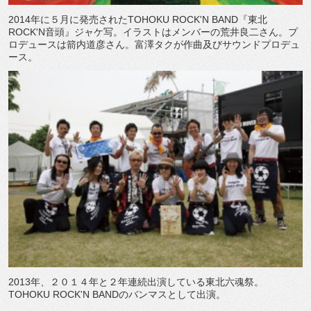
2014年に５月に発売されたTOHOKU ROCK'N BAND『東北
ROCK'N音頭』ジャケ写。イラストはメンバーの荒井良二さん。プ
ロデュースは箭内道彦さん。富澤タクが作曲及びサウンドプロデュ
ース。
2013年、２０１４年と２年連続出演している東北六魂祭。
TOHOKU ROCK'N BANDのバンマスとして出演。