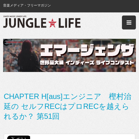
音楽メディア・フリーマガジン
CHAPTER H[aus]エンジニア 樫村治
延の セルフRECはプロRECを越えら
れるか？ 第51回