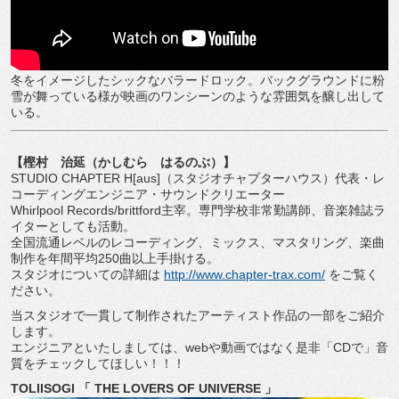
冬をイメージしたシックなバラードロック。バックグラウンドに粉
雪が舞っている様が映画のワンシーンのような雰囲気を醸し出して
いる。
【樫村 治延（かしむら はるのぶ）】
STUDIO CHAPTER H[aus]（スタジオチャプターハウス）代表・レ
コーディングエンジニア・サウンドクリエーター
Whirlpool Records/brittford主宰。専門学校非常勤講師、音楽雑誌ラ
イターとしても活動。
全国流通レベルのレコーディング、ミックス、マスタリング、楽曲
制作を年間平均250曲以上手掛ける。
スタジオについての詳細は
http://www.chapter-trax.com/
をご覧く
ださい。
当スタジオで一貫して制作されたアーティスト作品の一部をご紹介
します。
エンジニアといたしましては、webや動画ではなく是非「CDで」音
質をチェックしてほしい！！！
TOLIISOGI 「 THE LOVERS OF UNIVERSE 」