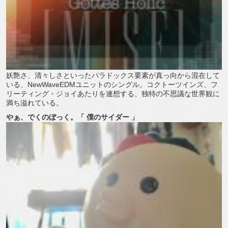
妖艶さ、清々しさといったパラドックス要素が真っ向から混在して
いる、NewWaveEDMユニットのシングル。コクトーツインズ、フ
リーティング・ジョイあたりを連想する、独特の不思議な世界観に
満ち溢れている。
やぁ、でくのぼっく。「 僕のサイダー 」