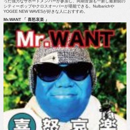
った強力なサポートメンバーが参加し、同期音源も一新し最新鋭の
シティーポップやクロスオーバーが堪能できる。Nulbarichや
YOGEE NEW WAVESが好きな人におすすめ。
Mr.WANT 「 喜怒哀楽 」