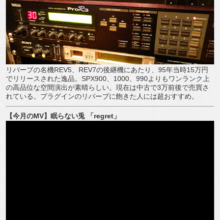
リバーブの名機REV5、REV7の後継機にあたり、95年当時15万円
でリリースされた逸品。SPX900、1000、990よりもワンランク上
の高品位な空間演出が素晴らしい。現在は中古で3万前後で売買さ
れている。プラグインのリバーブに飽きた人には超おすすめ。
【今月のMV】眠らない兎 「regret」