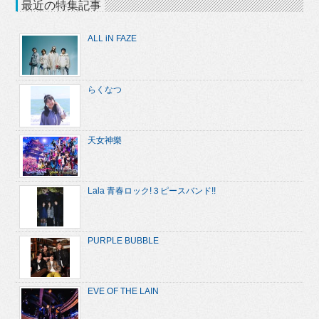
最近の特集記事
ALL iN FAZE
らくなつ
天女神樂
Lala 青春ロック!３ピースバンド!!
PURPLE BUBBLE
EVE OF THE LAIN