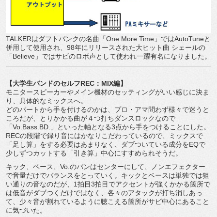
TALKERはダフトパンクの名曲「One More Time」ではAutoTuneと
併用して使用され、98年にリリースされた大ヒット曲 シェールの
「Believe」ではサビのロボ声として使われ一躍有名になりました。
【大学生バンドのセルフREC：MIX編】
モニタースピーカーやメイン機材のセッティングがいい感じに決ま
り、具体的なミックスへ。
どのパートから手を付けるのかは、プロ・アマ問わず様々で迷うと
ころだが、とりかかる曲が４つ打ちダンスロックなので
「Vo.Bass.BD.」といった軸となる3点から手をつけることにした。
RECの段階で録り音にはかなりこだわっているので、ミックスで
「足し算」をする必要はあまりなく、ダブついている成分をEQで
少しずつカットする「引き算」中心にすすめられそうだ。
キック、ベース、Vo.のパンはセンターにして、ノンエフェクター
で音量だけでバランスをとっていく。キックとベースは単独では狙
い通りの音なのだが、1拍目3拍目でアクセントが強くかかる箇所で
は低音がダブつくだけではなく、各々のアタックが打ち消しあっ
て、少々音が割れているように聴こえる箇所がサビ中心にあること
に気づいた。