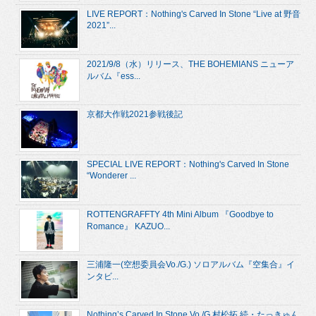
LIVE REPORT：Nothing's Carved In Stone “Live at 野音
2021”...
2021/9/8（水）リリース、THE BOHEMIANS ニューア
ルバム『ess...
京都大作戦2021参戦後記
SPECIAL LIVE REPORT：Nothing's Carved In Stone
“Wonderer ...
ROTTENGRAFFTY 4th Mini Album 『Goodbye to
Romance』 KAZUO...
三浦隆一(空想委員会Vo./G.) ソロアルバム『空集合』イ
ンタビ...
Nothing’s Carved In Stone Vo./G.村松拓 続・たっきゅん