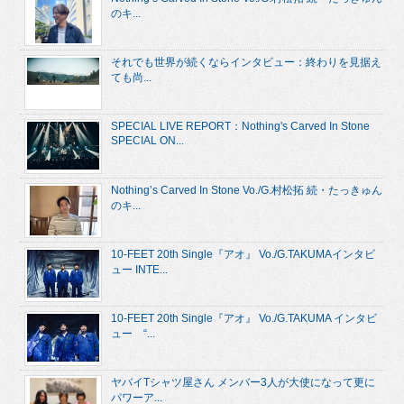
のキ...
それでも世界が続くならインタビュー：終わりを見据え
ても尚...
SPECIAL LIVE REPORT：Nothing's Carved In Stone
SPECIAL ON...
Nothing’s Carved In Stone Vo./G.村松拓 続・たっきゅん
のキ...
10-FEET 20th Single『アオ』 Vo./G.TAKUMAインタビ
ュー INTE...
10-FEET 20th Single『アオ』 Vo./G.TAKUMA インタビ
ュー “...
ヤバイTシャツ屋さん メンバー3人が大使になって更に
パワーア...