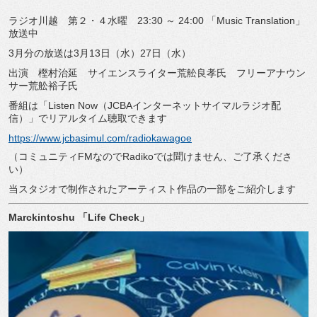
ラジオ川越 第２・４水曜 23:30 ～ 24:00 「Music Translation」
放送中
3月分の放送は3月13日（水）27日（水）
出演 樫村治延 サイエンスライター荒舩良孝氏 フリーアナウン
サー荒舩裕子氏
番組は「Listen Now（JCBAインターネットサイマルラジオ配
信）」でリアルタイム聴取できます
https://www.jcbasimul.com/radiokawagoe
（コミュニティFMなのでRadikoでは聞けません、ご了承くださ
い）
当スタジオで制作されたアーティスト作品の一部をご紹介します
Marckintoshu
「
Life Check
」