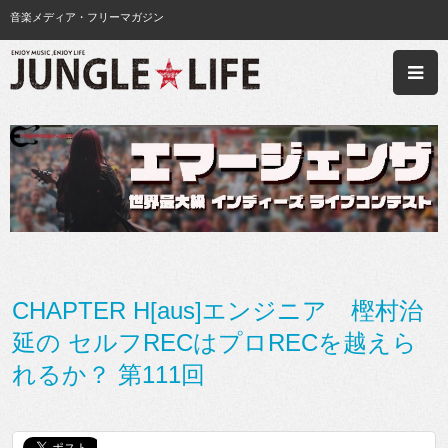
音楽メディア・フリーマガジン
CHAPTER H[aus]エンジニア 樫村治
延の セルフRECはプロRECを越えら
れるか？ 第111回