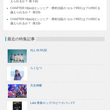
えられるか？-第３回-
CHAPTER H[aus]エンジニア・樫村治延の セルフRECはプロRECを
越えられるか？ -第2回-
CHAPTER H[aus]エンジニア・樫村治延の セルフRECはプロRECを
越えられるか？ -第1回-
最近の特集記事
ALL iN FAZE
らくなつ
天女神樂
Lala 青春ロック!３ピースバンド!!