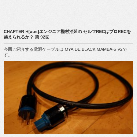
CHAPTER H[aus]
エンジニア樫村治延の
セルフ
REC
はプロ
REC
を
越えられるか？
第
92
回
今回ご紹介する電源ケーブルは OYAIDE BLACK MAMBA-α V2で
す。