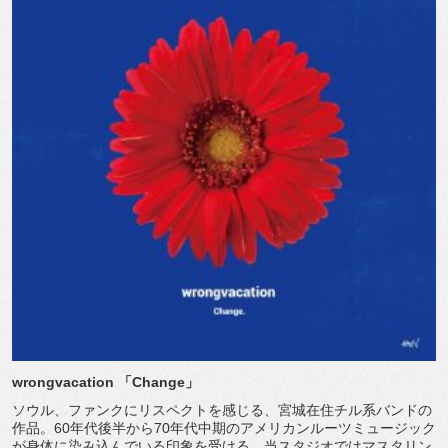
wrongvacation
「
Change
」
ソウル、ファンクにリスペクトを感じる、宮城在住チル系バンドの
作品。60年代後半から70年代中期のアメリカンルーツミュージック
が身体に染み込んでいる印象を受ける。当スタジオではマスタリン