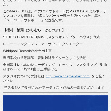
た。
このMAXX BCLは、そのL2アウトボードにMAXX BASEとルネッサ
ンスコンプを搭載し、ADコンバーター部分も強化された、真の
「スーパーアウトボード」な逸品です。
【樫村 治延（かしむら はるのぶ）】
STUDIO CHAPTER H[aus]（スタジオチャプターハウス）代表
レコーディングエンジニア・サウンドクリエーター
Whirlpool Records/brittford主宰
専門学校非常勤講師、音楽雑誌ライターとしても活動
全国流通レベルのレコーディング、ミックス、マスタリング、楽曲
制作を年間平均250曲以上手掛ける
スタジオについての詳細は
http://www.chapter-trax.com/
をご覧く
ださい
当スタジオで制作されたアーティスト作品の一部をご紹介します