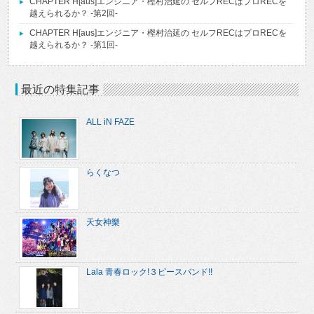
CHAPTER H[aus]エンジニア・樫村治延の セルフRECはプロRECを
越えられるか？ -第2回-
CHAPTER H[aus]エンジニア・樫村治延の セルフRECはプロRECを
越えられるか？ -第1回-
最近の特集記事
ALL iN FAZE
らくなつ
天女神樂
Lala 青春ロック!３ピースバンド!!