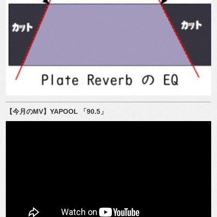
【今月の
MV
】
YAPOOL
「
90.5
」