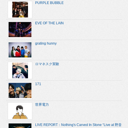
PURPLE BUBBLE
EVE OF THE LAIN
grating hunny
ロマネスク実験
171
世界電力
LIVE REPORT：Nothing's Carved In Stone “Live at 野音