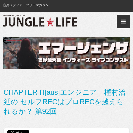
音楽メディア・フリーマガジン
CHAPTER H[aus]エンジニア 樫村治
延の セルフRECはプロRECを越えら
れるか？ 第92回