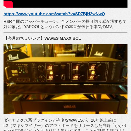
https://www.youtube.com/watch?v=SD7BjH2wNwQ
R&R全開のアッパーチューン。全メンバーの振り切り感が潔すぎて
好印象だ。YAPOOLというバンドの本音が伝わる本気のMV。
【今月のちょいレア】
WAVES MAXX BCL
ダイナミクス系プラグインが有名なWAVESが、20年以上前に
L2（マキシマイザー）のアウトボードをリリースした当時「かかり
かたがプラグインとあまりにも違いすぎる」ことが話題を呼びまし