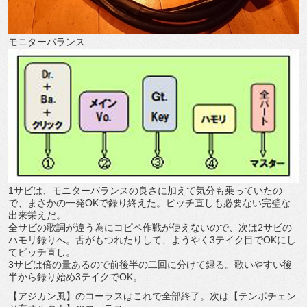
モニターバランス
1サビは、モニターバランスの良さに加えて気分も乗っていたの
で、まさかの一発OKで録り終えた。ピッチ直しも必要ない完璧な
出来栄えだ。
全サビの歌詞が違う為にコピペ作戦が使えないので、次は2サビの
ハモリ録りへ。舌がもつれたりして、ようやく3テイク目でOKにし
てピッチ直し。
3サビは倍の量あるので前後半の二回に分けて録る。歌いやすい後
半から録り始め3テイクでOK。
【アジカン風】のコーラスはこれで全部終了。次は【テンポチェン