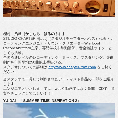
樫村 治延（かしむら はるのぶ）】
STUDIO CHAPTER H[aus]（スタジオチャプターハウス）代表・レ
コーディングエンジニア・サウンドクリエーターWhirlpool
Records/brittford主宰。専門学校非常勤講師、音楽雑誌ライターと
しても活動。
全国流通レベルのレコーディング、ミックス、マスタリング、楽曲
制作を年間平均250曲以上手掛ける。
スタジオについての詳細は
http://www.chapter-trax.com/
をご覧く
ださい。
当スタジオで一貫して制作されたアーティスト作品の一部をご紹介
します。
エンジニアといたしましては、webや動画ではなく是非「CDで」音
質をチェックしてほしい！！！
YU-DAI 「SUMMER TIME INSPIRATION 2」