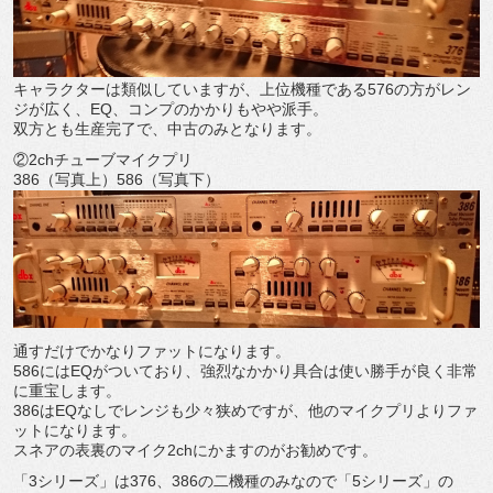
キャラクターは類似していますが、上位機種である576の方がレン
ジが広く、EQ、コンプのかかりもやや派手。
双方とも生産完了で、中古のみとなります。
②2chチューブマイクプリ
386（写真上）586（写真下）
通すだけでかなりファットになります。
586にはEQがついており、強烈なかかり具合は使い勝手が良く非常
に重宝します。
386はEQなしでレンジも少々狭めですが、他のマイクプリよりファ
ットになります。
スネアの表裏のマイク2chにかますのがお勧めです。
「3シリーズ」は376、386の二機種のみなので「5シリーズ」の