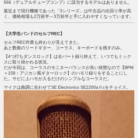
566（デュアルチューブコンプ）に該当するモデルはありません。
最近まで現行機種であった「3シリーズ」は中古品の出回り率が高
く、価格相場も2万前半～3万前半と手に入れやすくなっています。
【大学生バンドのセルフREC】
セルフREC作業も終わりが見えてきた。
あと数曲のリードギター、コーラス、キーボードを残すのみ。
【4つ打ちダンスロック】は全パート録り終えて、いつでもミック
スに取り掛かれる状況。
だが今回は、コーラスのモニターバランスが良い状態なので【BPM
＝158：アジカン風ギターロック】のハモリ録りをすることにし
た。サビに上ハモが入るだけのシンプルなコーラスだ。
マイクは曲調に合わせてSE Electronics SE2200aⅡcをチョイス。