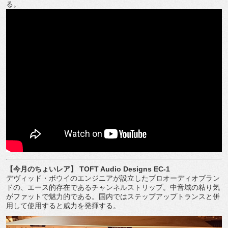
る。
【今月のちょいレア】 TOFT Audio Designs EC-1
デヴィッド・ボウイのエンジニアが設立したプロオーディオブラン
ドの、エース的存在であるチャンネルストリップ。中音域の粘り気
がファットで魅力的である。国内ではステップアップトランスと併
用して使用すると威力を発揮する。