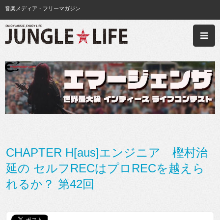
音楽メディア・フリーマガジン
CHAPTER H[aus]エンジニア 樫村治
延の セルフRECはプロRECを越えら
れるか？ 第42回