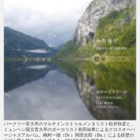
バークリー音大卒のマルチインストゥルメンタリスト松井秋彦と、
ミュンヘン国立音大卒のボーカリスト前田祐希によるクロスオーバ
ージャズアルバム。嶋村一徳（Dr.）岡田次郎（Ba.）による鉄壁の