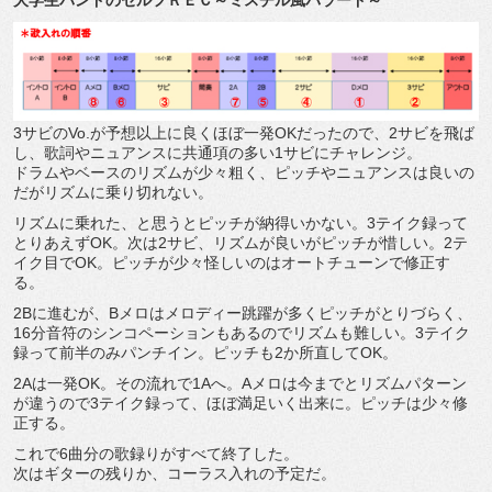
3サビのVo.が予想以上に良くほぼ一発OKだったので、2サビを飛ば
し、歌詞やニュアンスに共通項の多い1サビにチャレンジ。
ドラムやベースのリズムが少々粗く、ピッチやニュアンスは良いの
だがリズムに乗り切れない。
リズムに乗れた、と思うとピッチが納得いかない。3テイク録って
とりあえずOK。次は2サビ、リズムが良いがピッチが惜しい。2テ
イク目でOK。ピッチが少々怪しいのはオートチューンで修正す
る。
2Bに進むが、Bメロはメロディー跳躍が多くピッチがとりづらく、
16分音符のシンコペーションもあるのでリズムも難しい。3テイク
録って前半のみパンチイン。ピッチも2か所直してOK。
2Aは一発OK。その流れで1Aへ。Aメロは今までとリズムパターン
が違うので3テイク録って、ほぼ満足いく出来に。ピッチは少々修
正する。
これで6曲分の歌録りがすべて終了した。
次はギターの残りか、コーラス入れの予定だ。