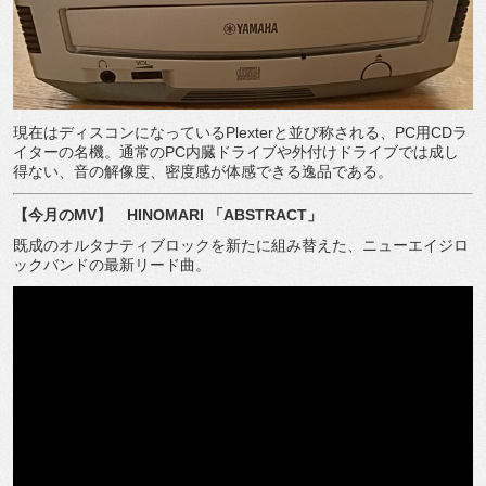
現在はディスコンになっているPlexterと並び称される、PC用CDラ
イターの名機。通常のPC内臓ドライブや外付けドライブでは成し
得ない、音の解像度、密度感が体感できる逸品である。
【今月のMV】 HINOMARI 「ABSTRACT」
既成のオルタナティブロックを新たに組み替えた、ニューエイジロ
ックバンドの最新リード曲。