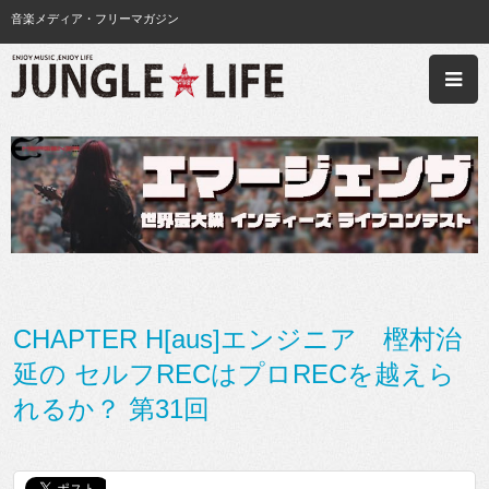
音楽メディア・フリーマガジン
CHAPTER H[aus]エンジニア 樫村治
延の セルフRECはプロRECを越えら
れるか？ 第31回