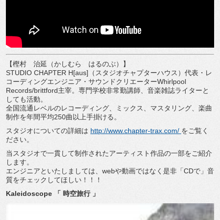
【樫村 治延（かしむら はるのぶ）】
STUDIO CHAPTER H[aus]（スタジオチャプターハウス）代表・レ
コーディングエンジニア・サウンドクリエーターWhirlpool
Records/brittford主宰。専門学校非常勤講師、音楽雑誌ライターと
しても活動。
全国流通レベルのレコーディング、ミックス、マスタリング、楽曲
制作を年間平均250曲以上手掛ける。
スタジオについての詳細は
http://www.chapter-trax.com/
をご覧く
ださい。
当スタジオで一貫して制作されたアーティスト作品の一部をご紹介
します。
エンジニアといたしましては、webや動画ではなく是非「CDで」音
質をチェックしてほしい！！！
Kaleidoscope 「 時空旅行 」