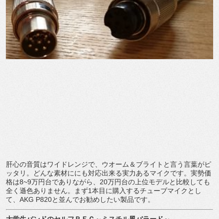
肝心の音質はワイドレンジで、ウオーム＆ブライトと言う言葉がピ
ッタリ。どんな素材ににも対応出来る実力あるマイクです。実勢価
格は8~9万円台でありながら、20万円台の上位モデルと比較しても
全く遜色ありません。まず1本目に購入するチューブマイクとし
て、AKG P820と並んでお勧めしたい製品です。
大学生バンドのセルフＲＥＣ～ミスチル風バラード～