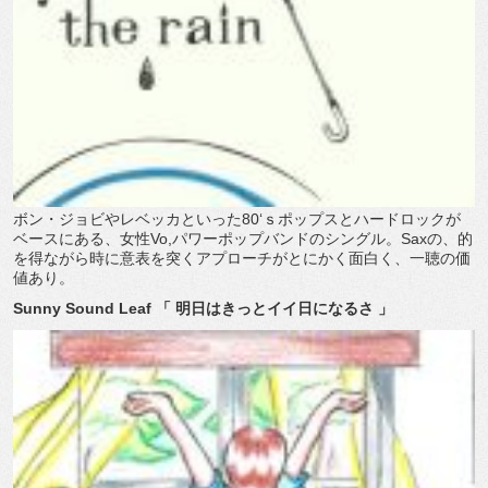
ボン・ジョビやレベッカといった80‘ｓポップスとハードロックが
ベースにある、女性Vo,パワーポップバンドのシングル。Saxの、的
を得ながら時に意表を突くアプローチがとにかく面白く、一聴の価
値あり。
Sunny Sound Leaf 「 明日はきっとイイ日になるさ 」