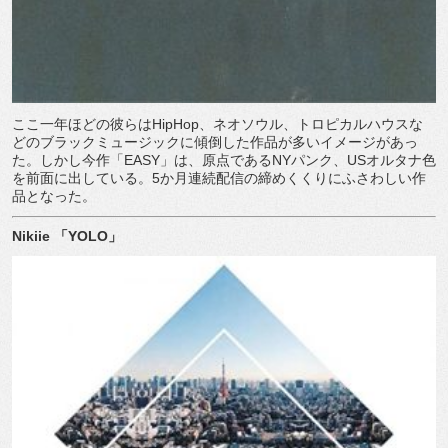
ここ一年ほどの彼らは
HipHop
、ネオソウル、トロピカルハウスな
どのブラックミュージックに傾倒した作品が多いイメージがあっ
た。しかし今作「
EASY
」は、原点である
NY
パンク、
US
オルタナ色
を前面に出している。
5
か月連続配信の締めくくりにふさわしい作
品となった。
Nikiie
「
YOLO
」