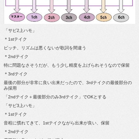
「サビ
2
上ハモ」
＊
1st
テイク
ピッチ、リズムは悪くないが歌詞を間違う
＊
2nd
テイク
特に問題なさそうだが、もう少し精度を上げられそうなので保留
＊
3rd
テイク
最後の部分が非常に良い出来だったので、
3rd
テイクの最後部分の
み採用
「
2nd
テイク＋最後部分のみ
3rd
テイク」で
OK
とする
「サビ
3
上ハモ」
＊
1st
テイク
音程に慣れてきて、
1st
テイクながら出来が良い、保留
＊
2nd
テイク