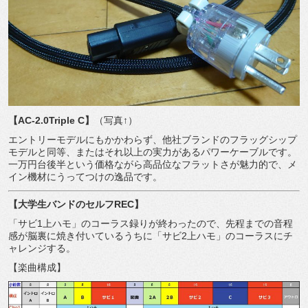
【
AC-2.0Triple C
】
（写真↑）
エントリーモデルにもかかわらず、他社ブランドのフラッグシップ
モデルと同等、またはそれ以上の実力があるパワーケーブルです。
一万円台後半という価格ながら高品位なフラットさが魅力的で、メ
イン機材にうってつけの逸品です。
【大学生バンドのセルフ
REC
】
「サビ
1
上ハモ」のコーラス録りが終わったので、先程までの音程
感が脳裏に焼き付いているうちに「サビ
2
上ハモ」のコーラスにチ
ャレンジする。
【楽曲構成】