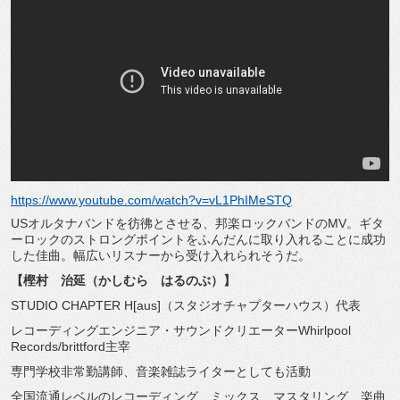
https://www.youtube.com/watch?v=vL1PhIMeSTQ
US
オルタナバンドを彷彿とさせる、邦楽ロックバンドの
MV
。ギタ
ーロックのストロングポイントをふんだんに取り入れることに成功
した佳曲。幅広いリスナーから受け入れられそうだ。
【樫村 治延（かしむら はるのぶ）】
STUDIO CHAPTER H[aus]
（スタジオチャプターハウス）代表
レコーディングエンジニア・サウンドクリエーター
Whirlpool
Records/brittford
主宰
専門学校非常勤講師、音楽雑誌ライターとしても活動
全国流通レベルのレコーディング、ミックス、マスタリング、楽曲