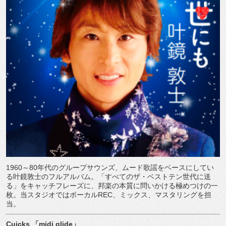
1960
～
80
年代のグループサウンズ、ムード歌謡をベースにしてい
る叶鏡敦士のフルアルバム。「すべてのザ・ベストテン世代に送
る」をキャッチフレーズに、邦楽の本質に問いかける極めつけの一
枚。当スタジオではボーカル
REC
、ミックス、マスタリングを担
当。
Cuicks
「
midi glide
」