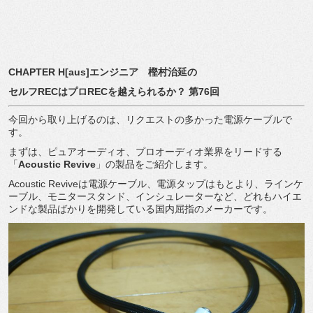
CHAPTER H[aus]
エンジニア 樫村治延の
セルフ
REC
はプロ
REC
を越えられるか？
第
76
回
今回から取り上げるのは、リクエストの多かった電源ケーブルで
す。
まずは、ピュアオーディオ、プロオーディオ業界をリードする
「
Acoustic Revive
」の製品をご紹介します。
Acoustic Revive
は電源ケーブル、電源タップはもとより、ラインケ
ーブル、モニタースタンド、インシュレーターなど、どれもハイエ
ンドな製品ばかりを開発している国内屈指のメーカーです。