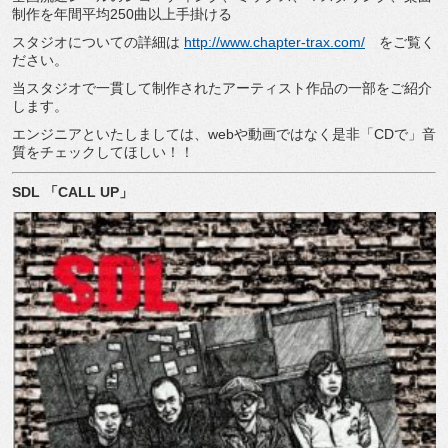
制作を年間平均
250
曲以上手掛ける
スタジオについての詳細は
http://www.chapter-trax.com/
をご覧く
ださい。
当スタジオで一貫して制作されたアーティスト作品の一部をご紹介
します。
エンジニアといたしましては、
web
や動画ではなく是非「
CD
で」音
質をチェックしてほしい！！
SDL
「
CALL UP
」