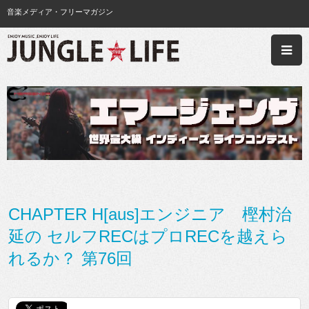
音楽メディア・フリーマガジン
CHAPTER H[aus]エンジニア 樫村治
延の セルフRECはプロRECを越えら
れるか？ 第76回