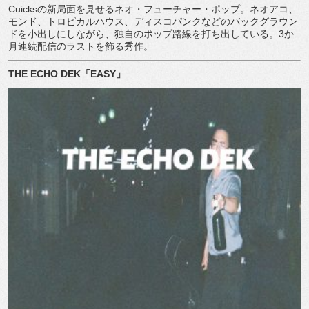
Cuicks
の新局面を見せるネオ・フューチャー・ポップ。ネオアコ、
モンド、トロピカルハウス、ディスコパンクなどのバックグラウン
ドを小出しにしながら、独自のポップ路線を打ち出している。
3
か
月連続配信のラストを飾る秀作。
THE ECHO DEK
「
EASY
」