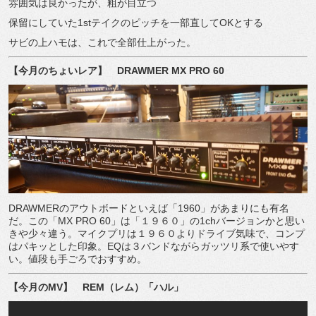
雰囲気は良かったが、粗が目立つ
保留にしていた
1st
テイクのピッチを一部直して
OK
とする
サビの上ハモは、これで全部仕上がった。
【今月のちょいレア】
DRAWMER MX PRO 60
DRAWMER
のアウトボードといえば「
1960
」があまりにも有名
だ。この「
MX PRO 60
」は「１９６０」の
1ch
バージョンかと思い
きや少々違う。マイクプリは１９６０よりドライブ気味で、コンプ
はパキッとした印象。
EQ
は３バンドながらガッツリ系で使いやす
い。値段も手ごろでおすすめ。
【今月の
MV
】
REM
（レム）「ハル」