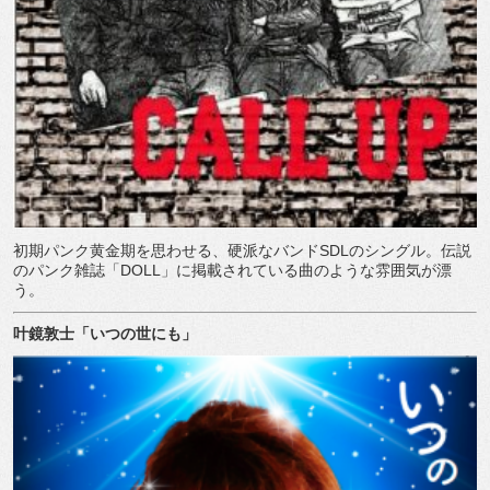
初期パンク黄金期を思わせる、硬派なバンド
SDL
のシングル。伝説
のパンク雑誌「
DOLL
」に掲載されている曲のような雰囲気が漂
う。
叶鏡敦士「いつの世にも」