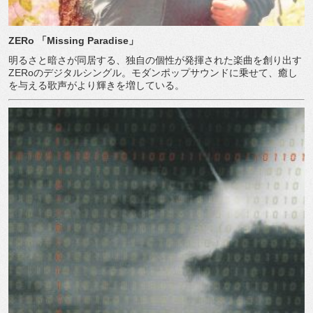
ZERo
「
Missing Paradise
」
明るさと暗さが同居する、独自の個性が発揮された楽曲を創り出す
ZERo
のデジタルシングル。モダンポップサウンドに乗せて、癒し
を与える歌声がより輝きを増している。