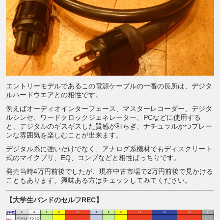
エントリーモデルであるこの電源ケーブルの一番の長所は、デジタ
ルハードウエアとの相性です。
例えばオーディオインターフェース、マスターレコーダー、デジタ
ルシンセ、ワードクロックジェネレーター、
PC
などに使用する
と、デジタルのギスギスした質感が和らぎ、ナチュラルかつプレー
ンな雰囲気を楽しむことが出来ます。
デジタル系に強いだけでなく、アナログ系機材でもディスクリート
式のマイクプリ、
EQ
、コンプなどと相性ばっちりです。
発売当時
4
万円前後でしたが、現在中古市場で
2
万円前後で見かける
こともあります。興味ある方はチェックしてみてください。
【大学生バンドのセルフ
REC
】