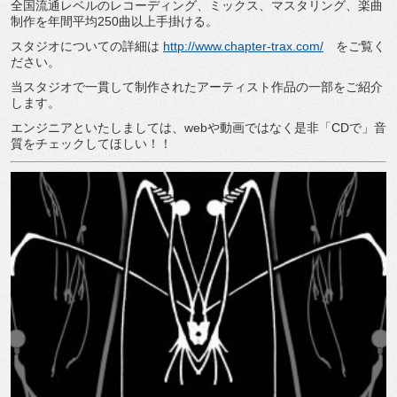
全国流通レベルのレコーディング、ミックス、マスタリング、楽曲
制作を年間平均
250
曲以上手掛ける。
スタジオについての詳細は
http://www.chapter-trax.com/
をご覧く
ださい。
当スタジオで一貫して制作されたアーティスト作品の一部をご紹介
します。
エンジニアといたしましては、
web
や動画ではなく是非「
CD
で」音
質をチェックしてほしい！！