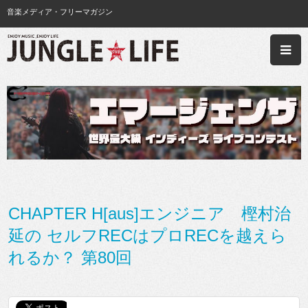
音楽メディア・フリーマガジン
CHAPTER H[aus]エンジニア 樫村治
延の セルフRECはプロRECを越えら
れるか？ 第80回