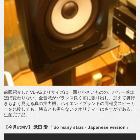
前回紹介した
VL-A5
よりサイズは一回り小さいものの、パワー感は
ほぼ変わりない。全音域がバランス良く前に張り出し、加えて奥行
きもよく見える真の実力機。ハイエンドブランドの同程度スピーカ
ーを比較しても、勝るとも劣らないクオリティーはさすがである。
生産完了品。
【今月の
MV
】
武田
愛
「
So many stars - Japanese version
」