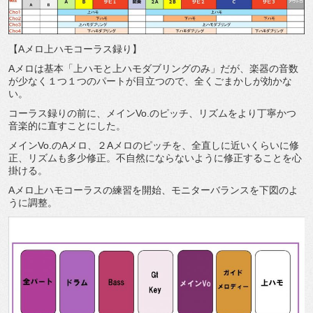
【
A
メロ上ハモコーラス録り】
A
メロは基本「上ハモと上ハモダブリングのみ」だが、楽器の音数
が少なく１つ１つのパートが目立つので、全くごまかしが効かな
い。
コーラス録りの前に、メイン
Vo.
のピッチ、リズムをより丁寧かつ
音楽的に直すことにした。
メイン
Vo.
の
A
メロ、２
A
メロのピッチを、全直しに近いくらいに修
正、リズムも多少修正。不自然にならないように修正することを心
掛ける。
A
メロ上ハモコーラスの練習を開始、モニターバランスを下図のよ
うに調整。