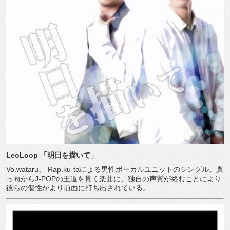
LeoLoop
「明日を描いて」
Vo.wataru
、
Rap.ku-ta
による男性ボーカルユニットのシングル。真
っ向から
J-POP
の王道を貫く楽曲に、独自の声質が絡むことにより
彼らの個性がより前面に打ち出されている。