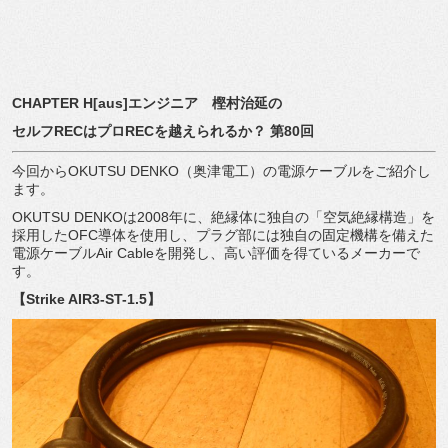
CHAPTER H[aus]
エンジニア 樫村治延の
セルフ
REC
はプロ
REC
を越えられるか？
第
80
回
今回から
OKUTSU DENKO
（奥津電工）の電源ケーブルをご紹介し
ます。
OKUTSU DENKO
は
2008
年に、絶縁体に独自の「空気絶縁構造」を
採用した
OFC
導体を使用し、プラグ部には独自の固定機構を備えた
電源ケーブル
Air Cable
を開発し、高い評価を得ているメーカーで
す。
【
Strike AIR3-ST-1.5
】