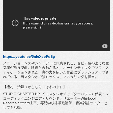
https://youtu.be/5nlcXpoFuSg
ノラ・ジョーンズやシャーデーに代表される、セピア色のような空
気感が漂う楽曲。映像と合わさると、オーセンティックでソフィス
ティケーションされた、肩の力を抜いた作品にブラッシュアップさ
れている。当スタジオではミックス、マスタリングを担当。
【樫村 治延（かしむら はるのぶ）】
STUDIO CHAPTER H[aus]
（スタジオチャプターハウス）代表・レ
コーディングエンジニア・サウンドクリエーター
Whirlpool
Records/brittford
主宰。専門学校非常勤講師、音楽雑誌ライターと
しても活動。