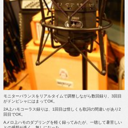
モニターバランスをリアルタイムで調整しながら数回録り、
3
回目
がドンピシャにはまって
OK
。
2A
上ハモコーラス録りは、
1
回目は惜しくも歌詞の間違いがあり
2
回目で
OK
。
A
メロ上ハモのダブリングを軽く録ってみたが、一聴して暑苦しい
との感想が多く、無しになった。