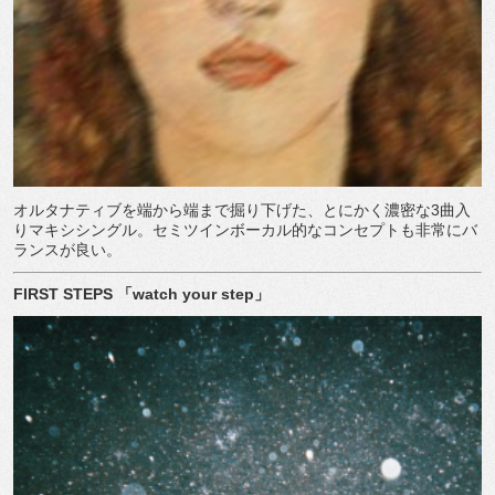
オルタナティブを端から端まで掘り下げた、とにかく濃密な
3
曲入
りマキシシングル。セミツインボーカル的なコンセプトも非常にバ
ランスが良い。
FIRST STEPS
「
watch your step
」