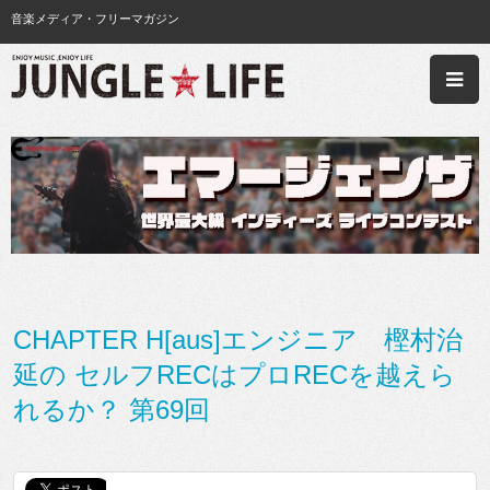
音楽メディア・フリーマガジン
CHAPTER H[aus]エンジニア 樫村治
延の セルフRECはプロRECを越えら
れるか？ 第69回