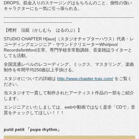
DROPS
。筋金入りのステージングはもちろんのこと、個性の強い
キャラクターにも一気に引っ張られる。
------------------------------------------------------------------------------------
--------------------------------------------
【樫村 治延（かしむら はるのぶ）】
STUDIO CHAPTER H[aus]
（スタジオチャプターハウス）代表・レ
コーディングエンジニア・サウンドクリエーター
Whirlpool
Records/brittford
主宰。専門学校非常勤講師、音楽雑誌ライターと
しても活動。
全国流通レベルのレコーディング、ミックス、マスタリング、楽曲
制作を年間平均
250
曲以上手掛ける。
スタジオについての詳細は
http://www.chapter-trax.com/
をご覧く
ださい。
当スタジオで一貫して制作されたアーティスト作品の一部をご紹介
します。
エンジニアといたしましては、
web
や動画ではなく是非「
CD
で」音
質をチェックしてほしい！！！
putit petit
「
pupe rhythm
」