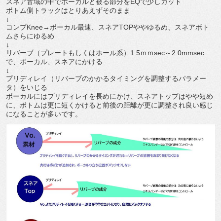
スネア音域の中でボーカルと被る部分をEQで少しカット
ボトム側トラックはとりあえずそのまま
↓
コンプKnee→ボーカル最速、スネアTOPややゆるめ、スネアボト
ムさらにゆるめ
↓
リバーブ（プレートもしくはホール系）1.5ｍｍsec～2.0mmsec
で、ボーカル、スネアにかける
↓
プリディレイ（リバーブのかかるタイミングを調整するパラメー
タ）をいじる
ボーカルにはプリディレイを長めにかけ、スネアトップはやや短め
に、ボトムは更に短くかけると前後の距離が更に調整され良い感じ
になることが多いです。