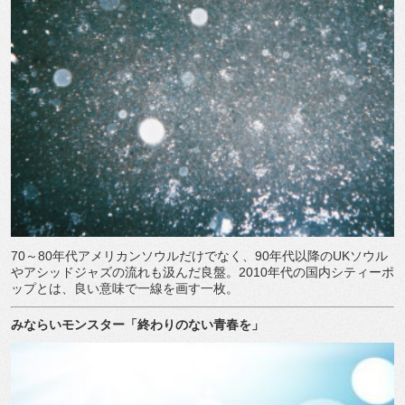
70
～
80
年代アメリカンソウルだけでなく、
90
年代以降の
UK
ソウル
やアシッドジャズの流れも汲んだ良盤。
2010
年代の国内シティーポ
ップとは、良い意味で一線を画す一枚。
みならいモンスター「終わりのない青春を」