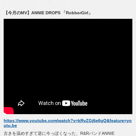
【今月の
MV
】
ANNIE DROPS
「
RobberGirl
」
https://www.youtube.com/watch?v=kRvZGj6e6gQ&feature=yo
utu.be
古きを温めすぎて逆に今っぽくなった、
R&R
バンド
ANNIE