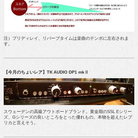
注）プリディレイ、リバーブタイムは楽曲のテンポに左右されま
す。
【今月のちょいレア】
TK AUDIO DP1 mkⅡ
スウェーデンの高級アウトボードブランド。黄金期の
SSL E
シリー
ズ、
G
シリーズの良いところをとった優れもの。本物を超えたレプ
リカと言えそう。